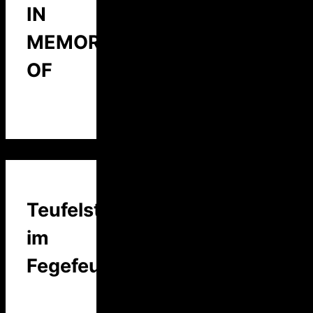
IN
MEMORY
OF
Teufelstalk
im
Fegefeuer