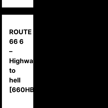
ROUTE
66 6
–
Highway
to
hell
[660HBC]