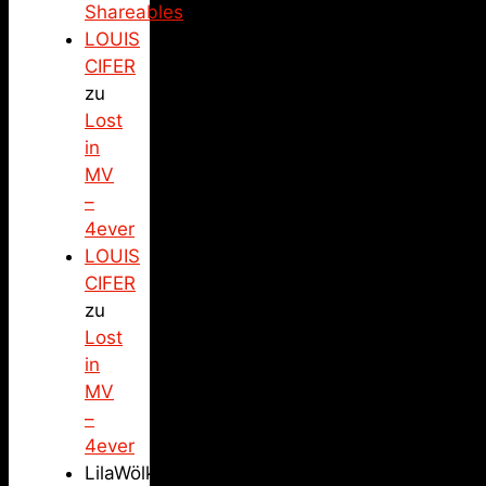
Shareables
LOUIS
CIFER
zu
Lost
in
MV
–
4ever
LOUIS
CIFER
zu
Lost
in
MV
–
4ever
LilaWölkchen