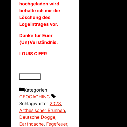
hochgeladen wird
behalte ich mir die
Löschung des
Logeintrages vor.
Danke für Euer
(Un)Verständnis.
LOUIS CIFER
Kategorien
GEOCACHING
Schlagwörter
2023
,
Arthesischer Brunnen
,
Deutsche Dogge
,
Earthcache
,
Fegefeuer
,