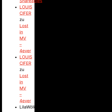
Shareables
LOUIS
CIFER
zu
Lost
in
MV
–
4ever
LOUIS
CIFER
zu
Lost
in
MV
–
4ever
LilaWölkchen