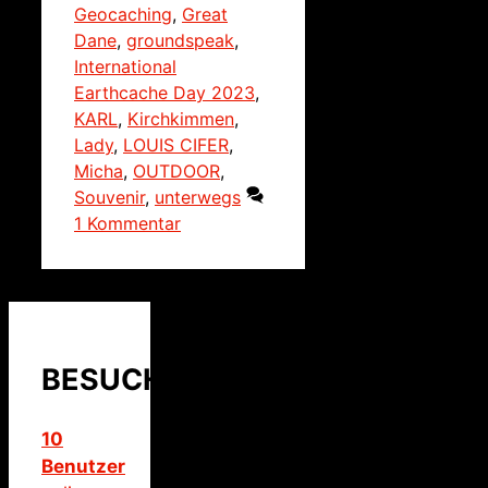
Geocaching
,
Great
Dane
,
groundspeak
,
International
Earthcache Day 2023
,
KARL
,
Kirchkimmen
,
Lady
,
LOUIS CIFER
,
Micha
,
OUTDOOR
,
Souvenir
,
unterwegs
1 Kommentar
BESUCHER
10
Benutzer