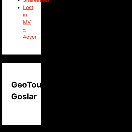
Shareables
Lost
in
MV
–
4ever
GeoTour
Goslar