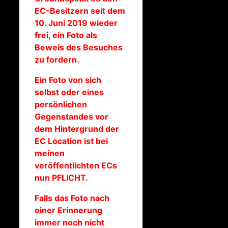
EC-Besitzern seit dem
10. Juni 2019 wieder
frei, ein Foto als
Beweis des Besuches
zu fordern.
Ein Foto von sich
selbst oder eines
persönlichen
Gegenstandes vor
dem Hintergrund der
EC Location ist bei
meinen
veröffentlichten ECs
nun PFLICHT.
Falls das Foto nach
einer Erinnerung
immer noch nicht