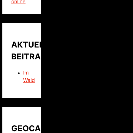
online
AKTUELLER
BEITRAG
Im
Wald
GEOCACHING