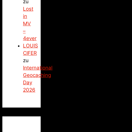
zu
Lost
in
MV
–
4ever
LOUIS
CIFER
zu
International
Geocaching
Day
2026