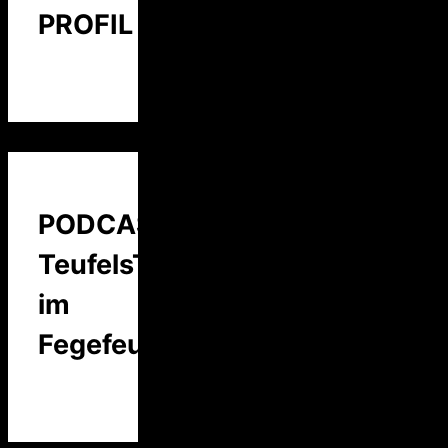
PROFIL
PODCAST:
TeufelsTalk
im
Fegefeuer