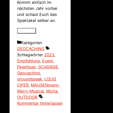
Kommt einfach im
nächsten Jahr vorbei
und schaut Euch das
Spektakel selber an.
Kategorien
GEOCACHING
Schlagwörter
2023
,
Empfehlung
,
Event
,
Fegefeuer
,
GCAG9G6
,
Geocaching
,
groundspeak
,
LOUIS
CIFER
,
MAUSENmann
,
Merry Musical
,
Micha
,
OUTDOOR
Kommentar hinterlassen