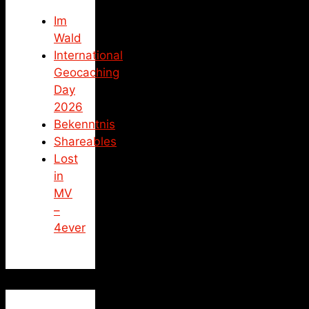
Im
Wald
International
Geocaching
Day
2026
Bekenntnis
Shareables
Lost
in
MV
–
4ever