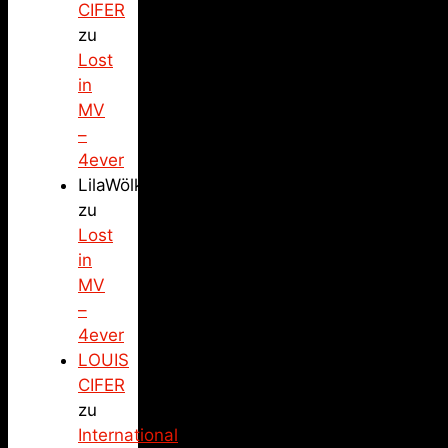
CIFER
zu
Lost
in
MV
–
4ever
LilaWölkchen
zu
Lost
in
MV
–
4ever
LOUIS
CIFER
zu
International