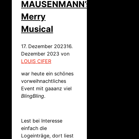
MAUSENMANN’s
Merry
Musical
17. Dezember 2023
16.
Dezember 2023
von
LOUIS CIFER
war heute ein schönes
vorweihnachtliches
Event mit gaaanz viel
BlingBling
.
Lest bei Interesse
einfach die
Logeinträge, dort liest