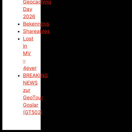
Geocaching
Day
2026
Bekenntnis
Shareables
Lost
in
MV
–
4ever
BREAKING
NEWS
zur
GeoTour
Goslar
(GT502)