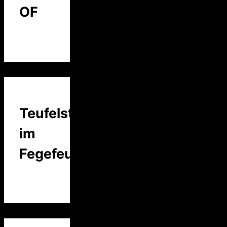
OF
Teufelstalk
im
Fegefeuer