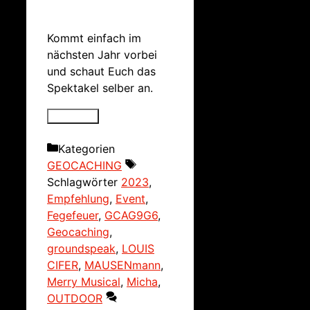
Kommt einfach im
nächsten Jahr vorbei
und schaut Euch das
Spektakel selber an.
Kategorien
GEOCACHING
Schlagwörter
2023
,
Empfehlung
,
Event
,
Fegefeuer
,
GCAG9G6
,
Geocaching
,
groundspeak
,
LOUIS
CIFER
,
MAUSENmann
,
Merry Musical
,
Micha
,
OUTDOOR