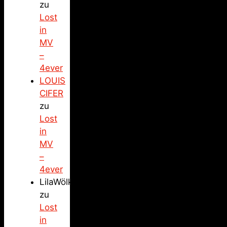
zu
Lost
in
MV
–
4ever
LOUIS
CIFER
zu
Lost
in
MV
–
4ever
LilaWölkchen
zu
Lost
in