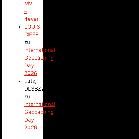
MV
–
4ever
LOUIS
CIFER
zu
International
Geocaching
Day
2026
Lutz,
DL3BZZ
zu
International
Geocaching
Day
2026