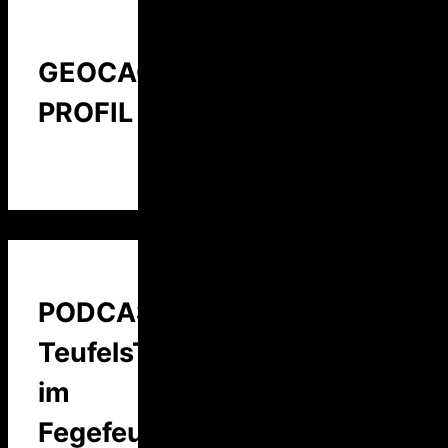
GEOCACHING
PROFIL
PODCAST:
TeufelsTalk
im
Fegefeuer