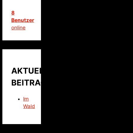
8
Benutzer
online
AKTUELLER
BEITRAG
Im
Wald