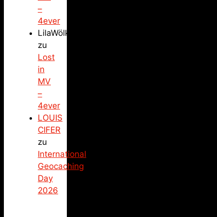
–
4ever
LilaWölkchen
zu
Lost
in
MV
–
4ever
LOUIS
CIFER
zu
International
Geocaching
Day
2026