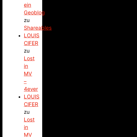
ein
Geoblog
zu
Shareables
LOUIS
CIFER
zu
Lost
in
MV
–
4ever
LOUIS
CIFER
zu
Lost
in
MV