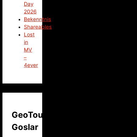
Day
2026
Bekenntnis
Shareables
Lost
in
MV
–
4ever
GeoTour
Goslar