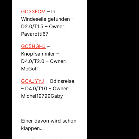
GC33FCM
– In
Windeseile gefunden –
D2.0/T1.5 – Owner:
Pavarotti67
GC5HGHJ
–
Knopfsammler –
D4.0/T2.0 – Owner:
McGolf
GCAJYYJ
– Odinsreise
– D4.0/T1.0 – Owner:
Michel19799Gaby
Einer davon wird schon
klappen…