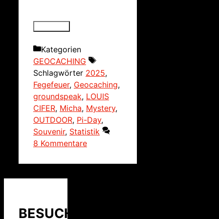
Kategorien
GEOCACHING
Schlagwörter
2025
,
Fegefeuer
,
Geocaching
,
groundspeak
,
LOUIS
CIFER
,
Micha
,
Mystery
,
OUTDOOR
,
Pi-Day
,
Souvenir
,
Statistik
8 Kommentare
BESUCHER