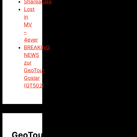
Shareables
Lost
in
MV
–
4ever
BREAKING
NEWS
zur
GeoTour
Goslar
(GT502)
GeoTour