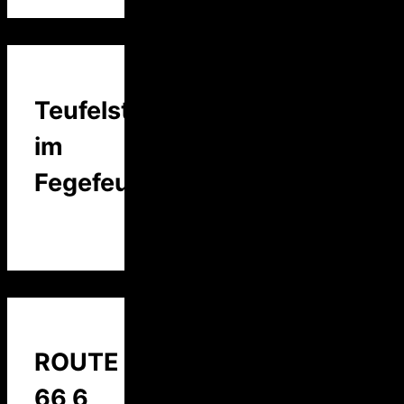
Teufelstalk
im
Fegefeuer
ROUTE
66 6