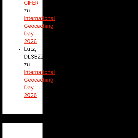
CIFER
zu
International
Geocaching
Day
2026
Lutz,
DL3BZZ
zu
International
Geocaching
Day
2026