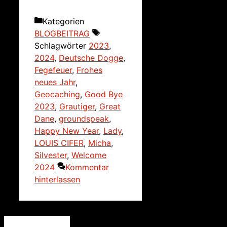
Kategorien
BLOGBEITRAG
Schlagwörter
2023
,
2024
,
Deutsche Dogge
,
Fegefeuer
,
Frohes
neues Jahr
,
Geocaching
,
Good Bye
2023
,
Grautiger
,
Great
Dane
,
groundspeak
,
Happy New Year
,
Lady
,
LOUIS CIFER
,
Micha
,
Silvester
,
Welcome
2024
Kommentar
hinterlassen