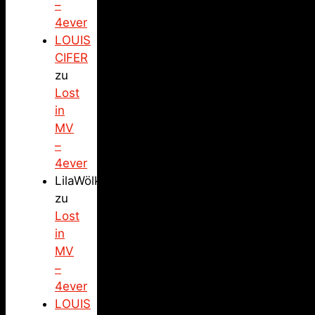
–
4ever
LOUIS
CIFER
zu
Lost
in
MV
–
4ever
LilaWölkchen
zu
Lost
in
MV
–
4ever
LOUIS