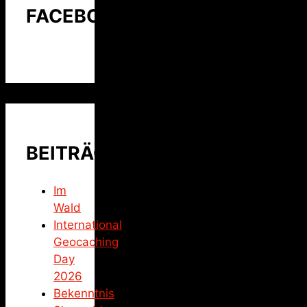
FACEBOOK
BEITRÄGE
Im
Wald
International
Geocaching
Day
2026
Bekenntnis