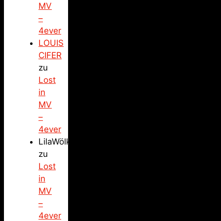
MV
–
4ever
LOUIS
CIFER
zu
Lost
in
MV
–
4ever
LilaWölkchen
zu
Lost
in
MV
–
4ever