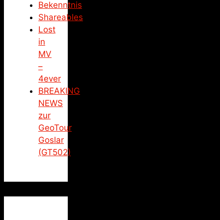
Bekenntnis
Shareables
Lost
in
MV
–
4ever
BREAKING
NEWS
zur
GeoTour
Goslar
(GT502)