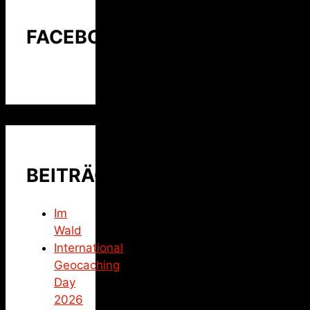
FACEBOOK
BEITRÄGE
Im
Wald
International
Geocaching
Day
2026