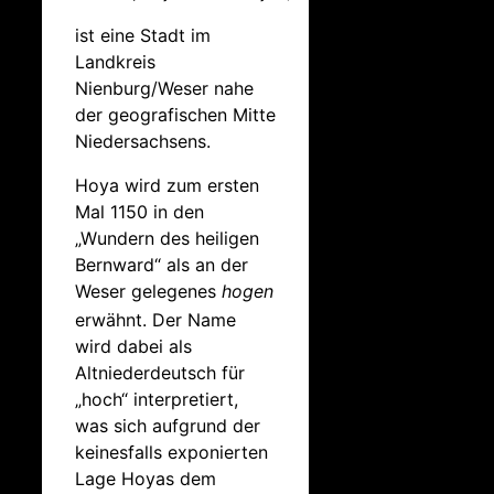
ist eine Stadt im
Landkreis
Nienburg/Weser nahe
der geografischen Mitte
Niedersachsens.
Hoya wird zum ersten
Mal 1150 in den
„Wundern des heiligen
Bernward“ als an der
Weser gelegenes
hogen
erwähnt.
Der Name
wird dabei als
Altniederdeutsch für
„hoch“ interpretiert,
was sich aufgrund der
keinesfalls exponierten
Lage Hoyas dem