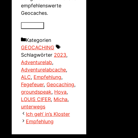
empfehlenswerte
Geocaches.
Kategorien
GEOCACHING
Schlagwörter
2023
,
Adventurelab
,
Adventurelabcache
,
ALC
,
Empfehlung
,
Fegefeuer
,
Geocaching
,
groundspeak
,
Hoya
,
LOUIS CIFER
,
Micha
,
unterwegs
Ich geh‘ in’s Kloster
Empfehlung