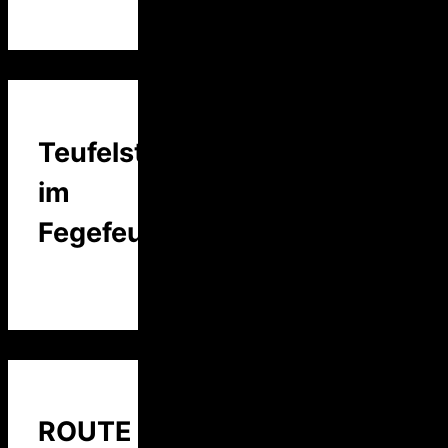
Teufelstalk
im
Fegefeuer
ROUTE