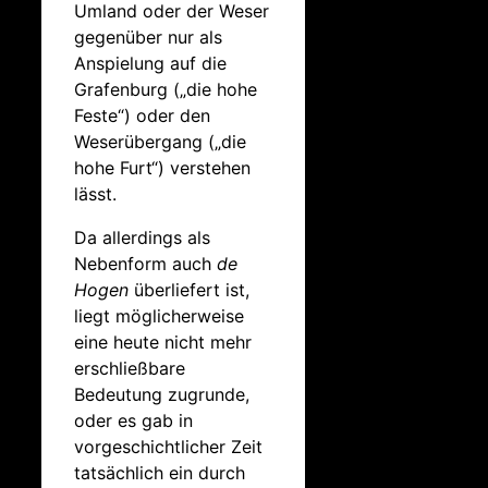
Umland oder der Weser
gegenüber nur als
Anspielung auf die
Grafenburg („die hohe
Feste“) oder den
Weserübergang („die
hohe Furt“) verstehen
lässt.
Da allerdings als
Nebenform auch
de
Hogen
überliefert ist,
liegt möglicherweise
eine heute nicht mehr
erschließbare
Bedeutung zugrunde,
oder es gab in
vorgeschichtlicher Zeit
tatsächlich ein durch