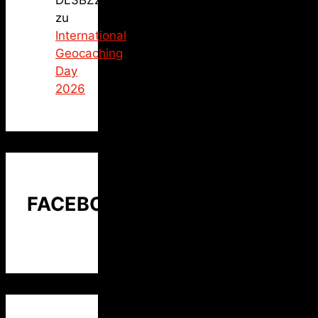
DL3BZZ
zu
International
Geocaching
Day
2026
FACEBOOK