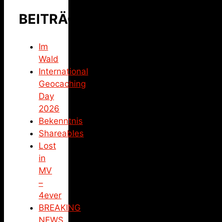
BEITRÄGE
Im
Wald
International
Geocaching
Day
2026
Bekenntnis
Shareables
Lost
in
MV
–
4ever
BREAKING
NEWS