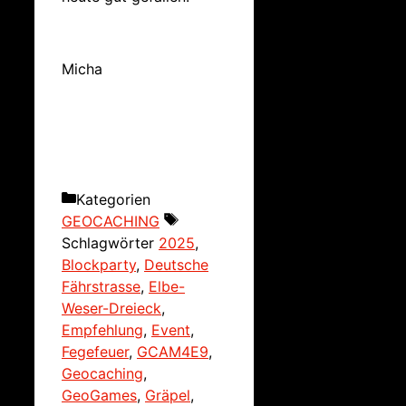
Micha
Kategorien
GEOCACHING
Schlagwörter
2025
,
Blockparty
,
Deutsche
Fährstrasse
,
Elbe-
Weser-Dreieck
,
Empfehlung
,
Event
,
Fegefeuer
,
GCAM4E9
,
Geocaching
,
GeoGames
,
Gräpel
,