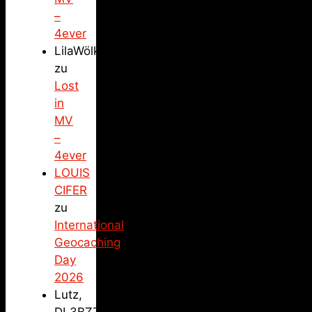
–
4ever
LilaWölkchen
zu
Lost
in
MV
–
4ever
LOUIS
CIFER
zu
International
Geocaching
Day
2026
Lutz,