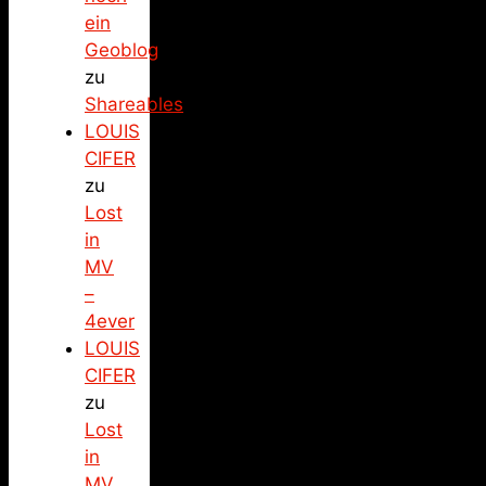
ein
Geoblog
zu
Shareables
LOUIS
CIFER
zu
Lost
in
MV
–
4ever
LOUIS
CIFER
zu
Lost
in
MV