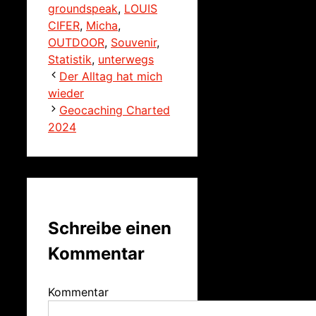
groundspeak
,
LOUIS
CIFER
,
Micha
,
OUTDOOR
,
Souvenir
,
Statistik
,
unterwegs
Der Alltag hat mich
wieder
Geocaching Charted
2024
Schreibe einen
Kommentar
Kommentar