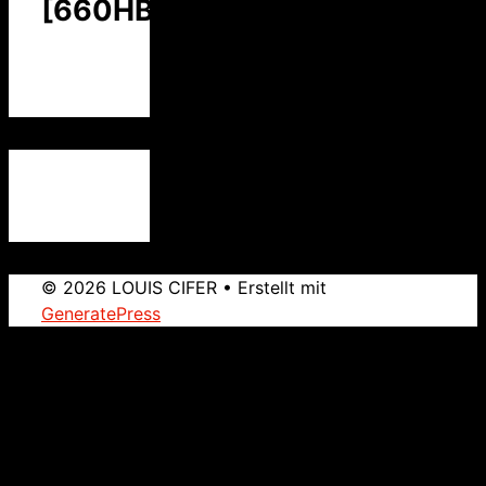
[660HBC]
© 2026 LOUIS CIFER
• Erstellt mit
GeneratePress