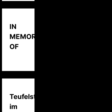
IN
MEMORY
OF
Teufelstalk
im