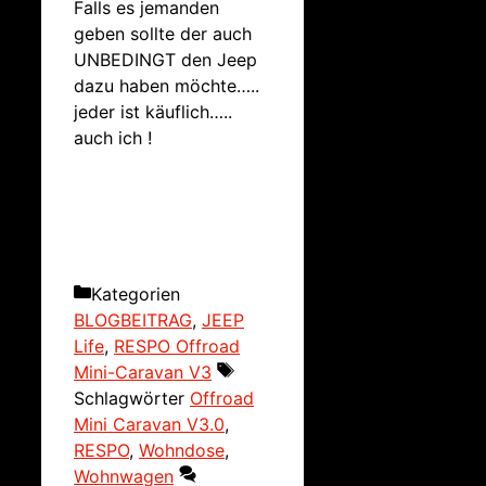
Falls es jemanden
geben sollte der auch
UNBEDINGT den Jeep
dazu haben möchte…..
jeder ist käuflich…..
auch ich !
Kategorien
BLOGBEITRAG
,
JEEP
Life
,
RESPO Offroad
Mini-Caravan V3
Schlagwörter
Offroad
Mini Caravan V3.0
,
RESPO
,
Wohndose
,
Wohnwagen