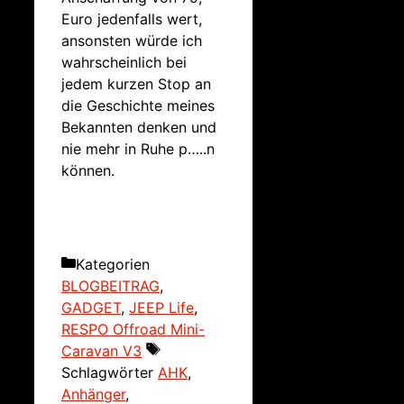
Euro jedenfalls wert,
ansonsten würde ich
wahrscheinlich bei
jedem kurzen Stop an
die Geschichte meines
Bekannten denken und
nie mehr in Ruhe p…..n
können.
Kategorien
BLOGBEITRAG
,
GADGET
,
JEEP Life
,
RESPO Offroad Mini-
Caravan V3
Schlagwörter
AHK
,
Anhänger
,