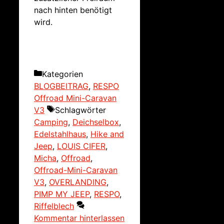
nach hinten benötigt
wird.
Kategorien
BLOGBEITRAG
,
RESPO
Offroad Mini-Caravan
V3
Schlagwörter
Camping
,
Deichselbox
,
Edelstahlhaus
,
Hike and
Jeep
,
LOUIS CIFER
,
Micha
,
Offroad
,
Offroad-Mini-Caravan
V3
,
OVERLANDING
,
PIMP MY JEEP
,
RESPO
,
Riffelblech
Kommentar hinterlassen