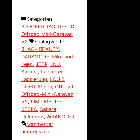
Kategorien
BLOGBEITRAG
,
RESPO
Offroad Mini-Caravan
V3
Schlagwörter
BLACK BEAUTY
,
DARKMODE
,
Hike and
Jeep
,
JEEP
,
JKU
,
Kattner
,
Lackierer
,
Lackierung
,
LOUIS
CIFER
,
Micha
,
Offroad
,
Offroad-Mini-Caravan
V3
,
PIMP MY JEEP
,
RESPO
,
Sahara
,
Unlimited
,
WRANGLER
Kommentar
hinterlassen