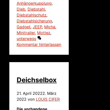
Anhängerkupplung
,
Dieb
,
Diebstahl
,
Diebstahlschutz
,
Diebstahlsicherung
,
Gadget
,
JEEP
,
Micha
,
Minitrailer
,
Mottez
,
unterwegs
Kommentar hinterlassen
Deichselbox
21. April 2022
2. März
2022
von
LOUIS CIFER
Die vorhandene