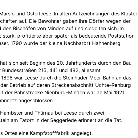
arslo und Osterleese. In alten Aufzeichnungen des Kloster
haften auf. Die Bewohner gaben ihre Dörfer wegen der
den Bischöfen von Minden auf und siedelten sich im
t stark, profitierte aber später als bedeutende Poststation
eser. 1790 wurde der kleine Nachbarort Hahnenberg
hat sich seit Beginn des 20. Jahrhunderts durch den Bau
 Bundesstraßen 215, 441 und 482, allesamt
r 1898 war Leese durch die Steinhuder Meer-Bahn an das
er Betrieb auf deren Streckenabschnitt Uchte–Rehburg
Mit der Bahnstrecke Nienburg–Minden war ab Mai 1921
bahnnetz angeschlossen.
 Hambster und Thürnau bei Leese durch zwei
ein am Tatort in der Seggeriede erinnert an die Tat.
s Ortes eine Kampfstofffabrik angelegt.