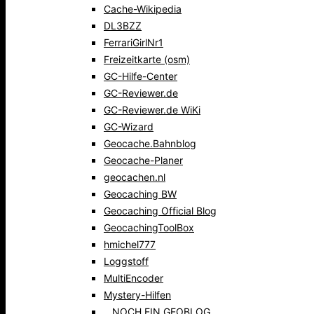
Cache-Wikipedia
DL3BZZ
FerrariGirlNr1
Freizeitkarte (osm)
GC-Hilfe-Center
GC-Reviewer.de
GC-Reviewer.de WiKi
GC-Wizard
Geocache.Bahnblog
Geocache-Planer
geocachen.nl
Geocaching BW
Geocaching Official Blog
GeocachingToolBox
hmichel777
Loggstoff
MultiEncoder
Mystery-Hilfen
…NOCH EIN GEOBLOG