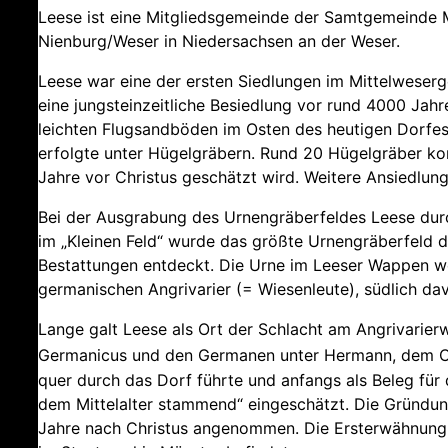
Leese ist eine Mitgliedsgemeinde der Samtgemeinde M
Nienburg/Weser in Niedersachsen an der Weser.
Leese war eine der ersten Siedlungen im Mittelweserg
eine jungsteinzeitliche Besiedlung vor rund 4000 Jah
leichten Flugsandböden im Osten des heutigen Dorfes 
erfolgte unter Hügelgräbern. Rund 20 Hügelgräber k
Jahre vor Christus geschätzt wird. Weitere Ansiedlu
Bei der Ausgrabung des Urnengräberfeldes Leese durc
im „Kleinen Feld“ wurde das größte Urnengräberfeld 
Bestattungen entdeckt. Die Urne im Leeser Wappen wei
germanischen Angrivarier (= Wiesenleute), südlich da
Lange galt Leese als Ort der Schlacht am Angrivarier
Germanicus und den Germanen unter Hermann, dem C
quer durch das Dorf führte und anfangs als Beleg für 
dem Mittelalter stammend“ eingeschätzt. Die Gründu
Jahre nach Christus angenommen. Die Ersterwähnung v