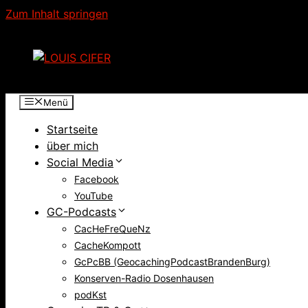
Zum Inhalt springen
Menü
Startseite
über mich
Social Media
Facebook
YouTube
GC-Podcasts
CacHeFreQueNz
CacheKompott
GcPcBB (GeocachingPodcastBrandenBurg)
Konserven-Radio Dosenhausen
podKst