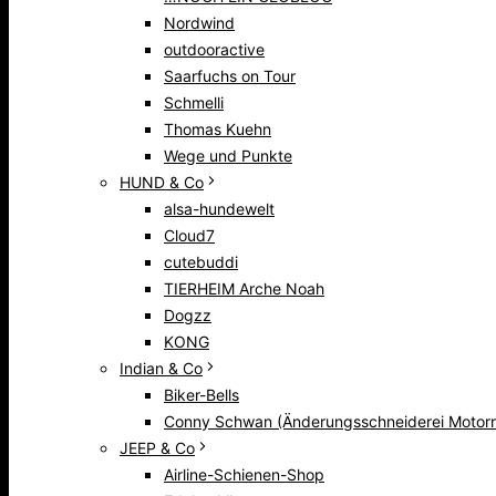
Nordwind
outdooractive
Saarfuchs on Tour
Schmelli
Thomas Kuehn
Wege und Punkte
HUND & Co
alsa-hundewelt
Cloud7
cutebuddi
TIERHEIM Arche Noah
Dogzz
KONG
Indian & Co
Biker-Bells
Conny Schwan (Änderungsschneiderei Motorr
JEEP & Co
Airline-Schienen-Shop