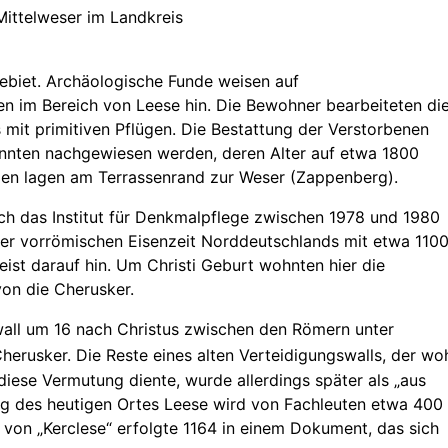
ittelweser im Landkreis
ebiet. Archäologische Funde weisen auf
ren im Bereich von Leese hin. Die Bewohner bearbeiteten di
mit primitiven Pflügen. Die Bestattung der Verstorbenen
onnten nachgewiesen werden, deren Alter auf etwa 1800
ngen lagen am Terrassenrand zur Weser (Zappenberg).
h das Institut für Denkmalpflege zwischen 1978 und 1980
der vorrömischen Eisenzeit Norddeutschlands mit etwa 110
st darauf hin. Um Christi Geburt wohnten hier die
von die Cherusker.
wall um 16 nach Christus zwischen den Römern unter
herusker.
Die Reste eines alten Verteidigungswalls, der wo
diese Vermutung diente, wurde allerdings später als „aus
ng des heutigen Ortes Leese wird von Fachleuten etwa 400
on „Kerclese“ erfolgte 1164 in einem Dokument, das sich