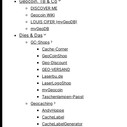
Geocoin, TB & Co
DISCOVER ME
Geocoin WiKi
LOUIS CIFER (myGeoDB)
myGeoDB
Dies & Das
GC-Shops
Cache-Corner
GeoCoinShop
Geo-Discount
GEO-VERSAND
Laserbu.de
LaserLogoShop
myGeocoin
Taschenlampen-Papst
Geocaching
AndyHoppe
CacheLabel
CacheLabelGenerator