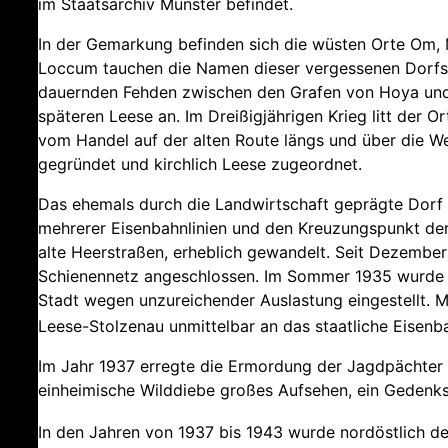
im Staatsarchiv Münster befindet.
In der Gemarkung befinden sich die wüsten Orte Om, M
Loccum tauchen die Namen dieser vergessenen Dorfsc
dauernden Fehden zwischen den Grafen von Hoya und 
späteren Leese an. Im Dreißigjährigen Krieg litt der Or
vom Handel auf der alten Route längs und über die W
gegründet und kirchlich Leese zugeordnet.
Das ehemals durch die Landwirtschaft geprägte Dorf 
mehrerer Eisenbahnlinien und den Kreuzungspunkt der
alte Heerstraßen, erheblich gewandelt. Seit Dezembe
Schienennetz angeschlossen. Im Sommer 1935 wurde d
Stadt wegen unzureichender Auslastung eingestellt. 
Leese-Stolzenau unmittelbar an das staatliche Eisen
Im Jahr 1937 erregte die Ermordung der Jagdpächter
einheimische Wilddiebe großes Aufsehen, ein Gedenkst
In den Jahren von 1937 bis 1943 wurde nordöstlich de