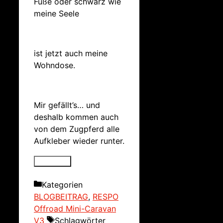
Füße oder schwarz wie
meine Seele
ist jetzt auch meine
Wohndose.
Mir gefällt’s… und
deshalb kommen auch
von dem Zugpferd alle
Aufkleber wieder runter.
Kategorien
BLOGBEITRAG
,
RESPO
Offroad Mini-Caravan
V3
Schlagwörter