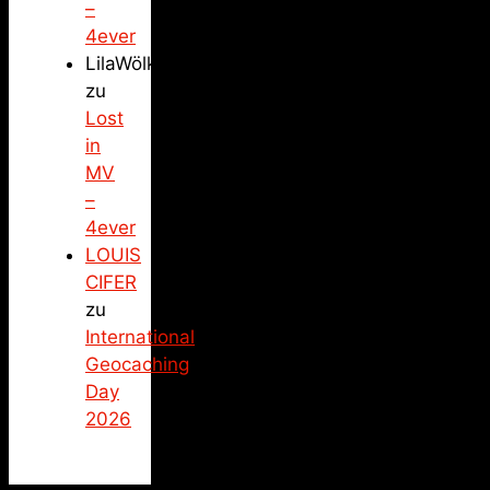
–
4ever
LilaWölkchen
zu
Lost
in
MV
–
4ever
LOUIS
CIFER
zu
International
Geocaching
Day
2026