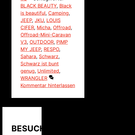
BLACK BEAUTY
,
Black
is beautiful
,
Camping
,
JEEP
,
JKU
,
LOUIS
CIFER
,
Micha
,
Offroad
,
Offroad-Mini-Caravan
V3
,
OUTDOOR
,
PIMP
MY JEEP
,
RESPO
,
Sahara
,
Schwarz
,
Schwarz ist bunt
genug
,
Unlimited
,
WRANGLER
Kommentar hinterlassen
BESUCHER