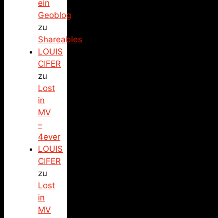
ein
Geoblog
zu
Shareables
LOUIS
CIFER
zu
Lost
in
MV
–
4ever
LOUIS
CIFER
zu
Lost
in
MV