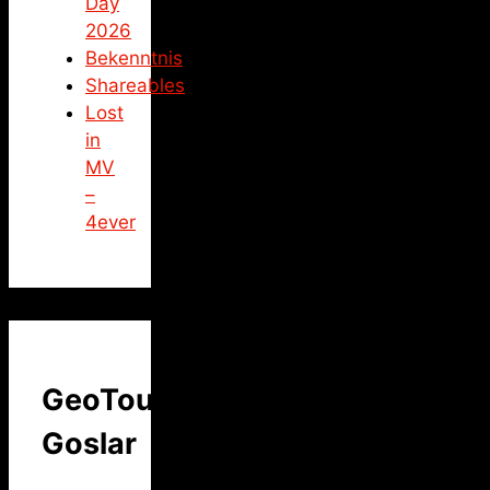
Day
2026
Bekenntnis
Shareables
Lost
in
MV
–
4ever
GeoTour
Goslar