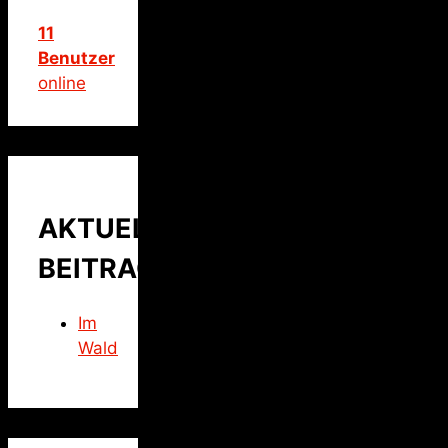
11
Benutzer
online
AKTUELLER
BEITRAG
Im
Wald