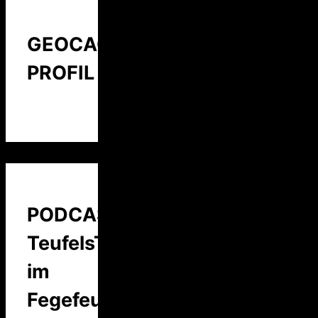
GEOCACHING
PROFIL
PODCAST:
TeufelsTalk
im
Fegefeuer