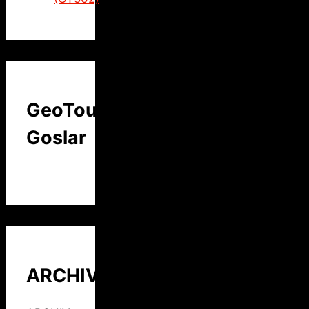
GeoTour
Goslar
ARCHIV