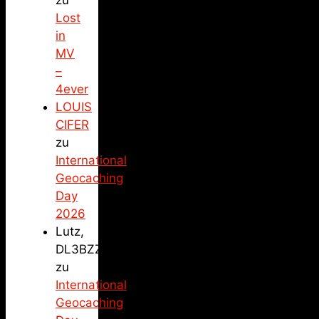
zu
Lost
in
MV
–
4ever
LOUIS
CIFER
zu
International
Geocaching
Day
2026
Lutz,
DL3BZZ
zu
International
Geocaching