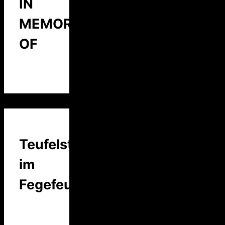
IN
MEMORY
OF
Teufelstalk
im
Fegefeuer