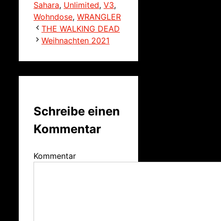
Sahara
,
Unlimited
,
V3
,
Wohndose
,
WRANGLER
THE WALKING DEAD
Weihnachten 2021
Schreibe einen
Kommentar
Kommentar