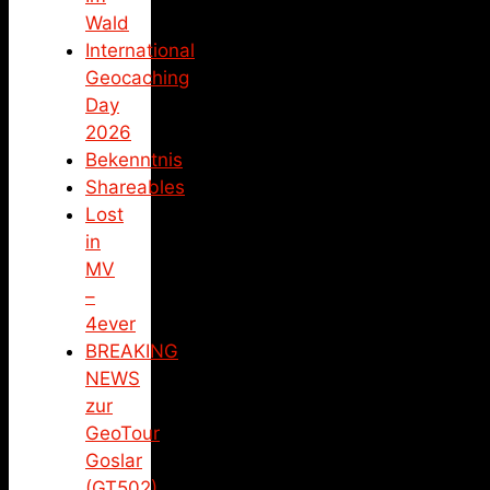
Wald
International
Geocaching
Day
2026
Bekenntnis
Shareables
Lost
in
MV
–
4ever
BREAKING
NEWS
zur
GeoTour
Goslar
(GT502)