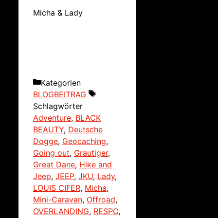
Micha & Lady
Kategorien
BLOGBEITRAG
Schlagwörter
Adventure
,
BLACK
BEAUTY
,
Deutsche
Dogge
,
Geocaching
,
Going out
,
Grautiger
,
Great Dane
,
Hike and
Jeep
,
JEEP
,
JKU
,
Lady
,
LOUIS CIFER
,
Micha
,
Mini-Caravan
,
Offroad
,
OVERLANDING
,
RESPO
,