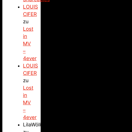
LOUIS
CIFER
zu
Lost
in
MV
–
4ever
LOUIS
CIFER
zu
Lost
in
MV
–
4ever
LilaWölkchen