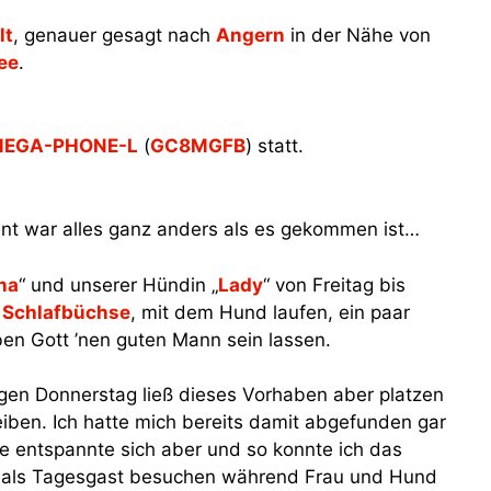
lt
, genauer gesagt nach
Angern
in der Nähe von
ee
.
 MEGA-PHONE-L
(
GC8MGFB
) statt.
lant war alles ganz anders als es gekommen ist…
na
“ und unserer Hündin „
Lady
“ von Freitag bis
r
Schlafbüchse
, mit dem Hund laufen, ein paar
n Gott ’nen guten Mann sein lassen.
igen Donnerstag ließ dieses Vorhaben aber platzen
iben. Ich hatte mich bereits damit abgefunden gar
e entspannte sich aber und so konnte ich das
 als Tagesgast besuchen während Frau und Hund