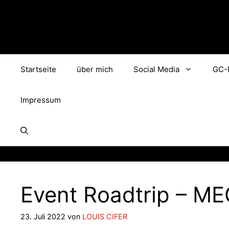
Zum
Inhalt
springen
Startseite
über mich
Social Media
GC-
Impressum
Event Roadtrip – M
23. Juli 2022
von
LOUIS CIFER