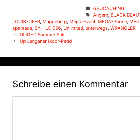
Kategorien
GEOCACHING
Schlagwörter
Angern
,
BLACK BEAU
LOUIS CIFER
,
Magdeburg
,
Mega-Event
,
MEGA-Phone
,
MEG
spamade
,
SY - LC 666
,
Unlimited
,
unterwegs
,
WRANGLER
OLIGHT Summer Sale
Up Lengener Moor-Padd
Schreibe einen Kommentar
Kommentar