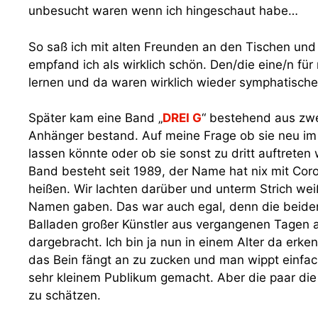
unbesucht waren wenn ich hingeschaut habe…
So saß ich mit alten Freunden an den Tischen und
empfand ich als wirklich schön. Den/die eine/n fü
lernen und da waren wirklich wieder symphatische
Später kam eine Band „
DREI G
“ bestehend aus zwei
Anhänger bestand. Auf meine Frage ob sie neu i
lassen könnte oder ob sie sonst zu dritt auftrete
Band besteht seit 1989, der Name hat nix mit Cor
heißen. Wir lachten darüber und unterm Strich wei
Namen gaben. Das war auch egal, denn die beiden
Balladen großer Künstler aus vergangenen Tagen ab
dargebracht. Ich bin ja nun in einem Alter da er
das Bein fängt an zu zucken und man wippt einfach
sehr kleinem Publikum gemacht. Aber die paar di
zu schätzen.