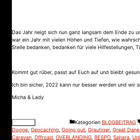
Das Jahr neigt sich nun ganz langsam dem Ende zu und
war ein Jahr mit vielen Höhen und Tiefen, wie wahrsch
Stelle bedanken, bedanken für viele Hilfestellungen, T
Kommt gut rüber, passt auf Euch auf und bleibt gesun
Ich bin sicher, 2022 kann nur besser werden und wir 
Micha & Lady
Kategorien
BLOGBEITRAG
Dogge
,
Geocaching
,
Going out
,
Grautiger
,
Great Dane
Caravan
,
Offroad
,
OVERLANDING
,
RESPO
,
Sahara
,
Unl