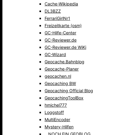
Cache-Wikipedia
DL3BZZ
FerrariGirlNr1
Freizeitkarte (osm)
GC-Hilfe-Center
GC-Reviewer.de
GC-Reviewer.de WiKi
GC-Wizard
Geocache.Bahnblog
Geocache-Planer
geocachen.nl
Geocaching BW
Geocaching Official Blog
GeocachingToolBox
hmichel777
Loggstoff
MultiEncoder
Mystery-Hilfen
…NOCH EIN GEOBLOG