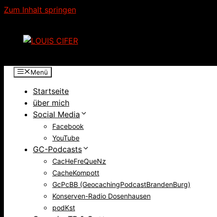
Zum Inhalt springen
Menü
Startseite
über mich
Social Media
Facebook
YouTube
GC-Podcasts
CacHeFreQueNz
CacheKompott
GcPcBB (GeocachingPodcastBrandenBurg)
Konserven-Radio Dosenhausen
podKst