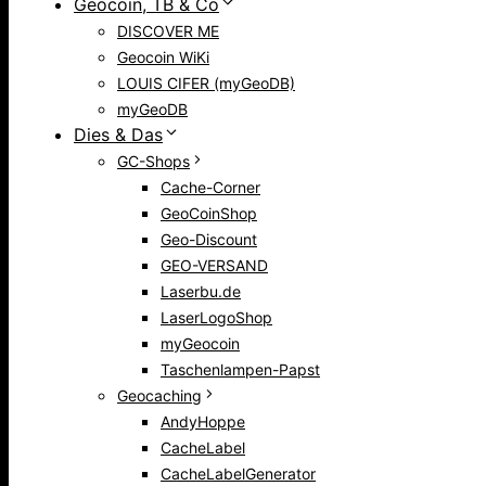
Geocoin, TB & Co
DISCOVER ME
Geocoin WiKi
LOUIS CIFER (myGeoDB)
myGeoDB
Dies & Das
GC-Shops
Cache-Corner
GeoCoinShop
Geo-Discount
GEO-VERSAND
Laserbu.de
LaserLogoShop
myGeocoin
Taschenlampen-Papst
Geocaching
AndyHoppe
CacheLabel
CacheLabelGenerator