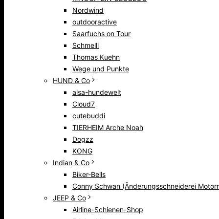
Nordwind
outdooractive
Saarfuchs on Tour
Schmelli
Thomas Kuehn
Wege und Punkte
HUND & Co
alsa-hundewelt
Cloud7
cutebuddi
TIERHEIM Arche Noah
Dogzz
KONG
Indian & Co
Biker-Bells
Conny Schwan (Änderungsschneiderei Motorr
JEEP & Co
Airline-Schienen-Shop