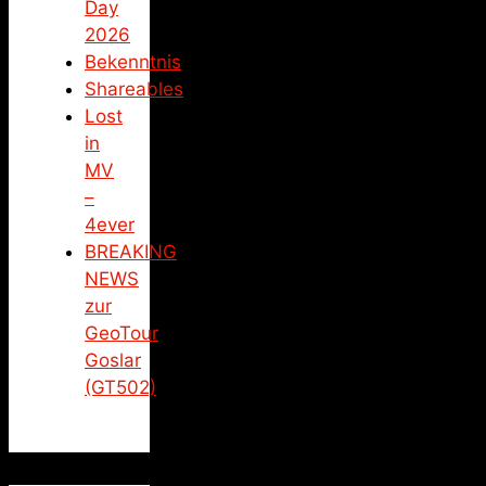
Day
2026
Bekenntnis
Shareables
Lost
in
MV
–
4ever
BREAKING
NEWS
zur
GeoTour
Goslar
(GT502)