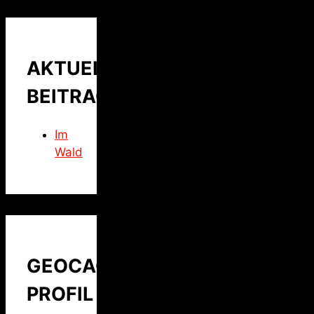
AKTUELLER
BEITRAG
Im
Wald
GEOCACHING
PROFIL