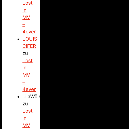
Lost
in
MV
–
4ever
LOUIS
CIFER
zu
Lost
in
MV
–
4ever
LilaWölkchen
zu
Lost
in
MV