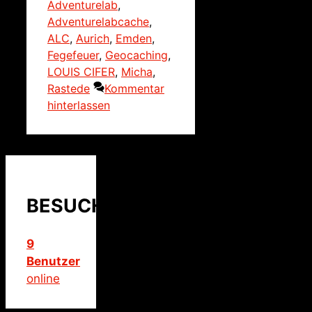
Adventurelab
,
Adventurelabcache
,
ALC
,
Aurich
,
Emden
,
Fegefeuer
,
Geocaching
,
LOUIS CIFER
,
Micha
,
Rastede
Kommentar
hinterlassen
BESUCHER
9
Benutzer
online