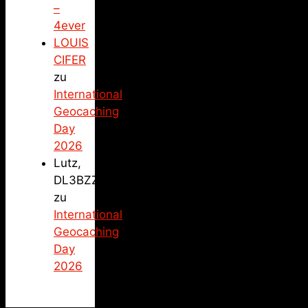
–
4ever
LOUIS
CIFER
zu
International
Geocaching
Day
2026
Lutz,
DL3BZZ
zu
International
Geocaching
Day
2026