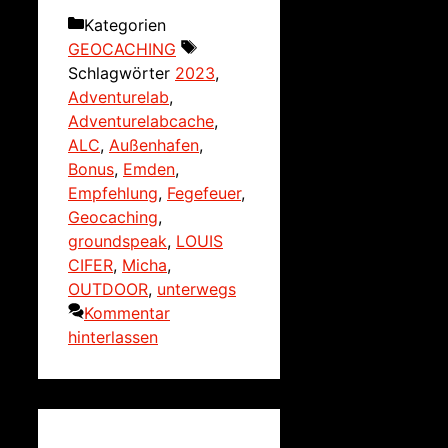
Kategorien
GEOCACHING
Schlagwörter
2023
,
Adventurelab
,
Adventurelabcache
,
ALC
,
Außenhafen
,
Bonus
,
Emden
,
Empfehlung
,
Fegefeuer
,
Geocaching
,
groundspeak
,
LOUIS
CIFER
,
Micha
,
OUTDOOR
,
unterwegs
Kommentar
hinterlassen