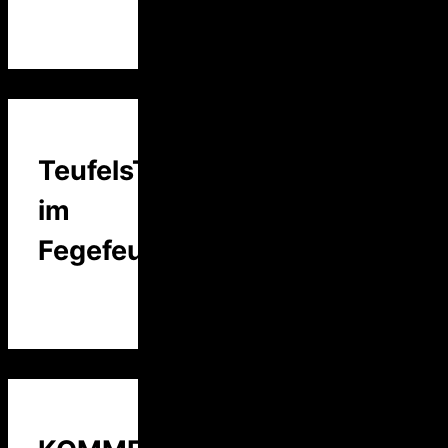
TeufelsTalk
im
Fegefeuer