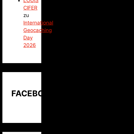
LOUIS
CIFER
zu
International
Geocaching
Day
2026
FACEBOOK