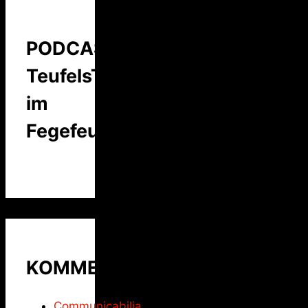
PODCAST:
TeufelsTalk
im
Fegefeuer
KOMMENTARE
Communicabilia