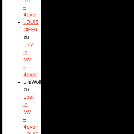
–
4ever
LOUIS
CIFER
zu
Lost
in
MV
–
4ever
LilaWölkchen
zu
Lost
in
MV
–
4ever