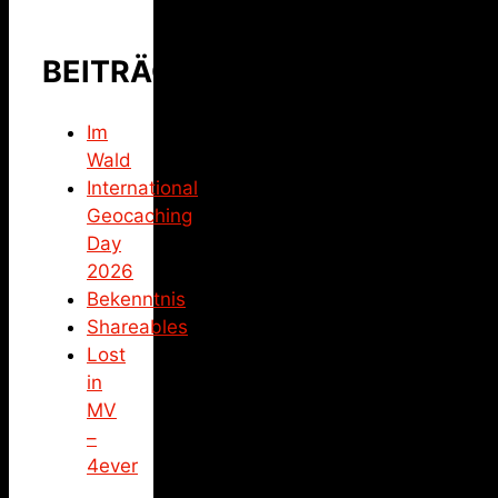
BEITRÄGE
Im
Wald
International
Geocaching
Day
2026
Bekenntnis
Shareables
Lost
in
MV
–
4ever