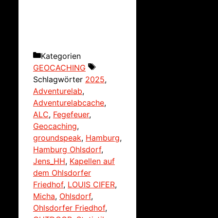
Kategorien
GEOCACHING
Schlagwörter
2025
,
Adventurelab
,
Adventurelabcache
,
ALC
,
Fegefeuer
,
Geocaching
,
groundspeak
,
Hamburg
,
Hamburg Ohlsdorf
,
Jens_HH
,
Kapellen auf
dem Ohlsdorfer
Friedhof
,
LOUIS CIFER
,
Micha
,
Ohlsdorf
,
Ohlsdorfer Friedhof
,