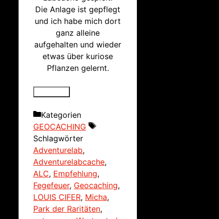
Die Anlage ist gepflegt
und ich habe mich dort
ganz alleine
aufgehalten und wieder
etwas über kuriose
Pflanzen gelernt.
Kategorien
GEOCACHING
Schlagwörter
Adventurelab
,
Adventurelabcache
,
ALC
,
Empfehlung
,
Fegefeuer
,
Geocaching
,
LOUIS CIFER
,
Micha
,
Park der Raritäten
,