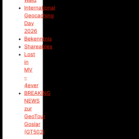
International
Geocaching
Day
2026
Bekenntnis
Shareables
Lost
in
MV
–
4ever
BREAKING
NEWS
zur
GeoTour
Goslar
(GT502)