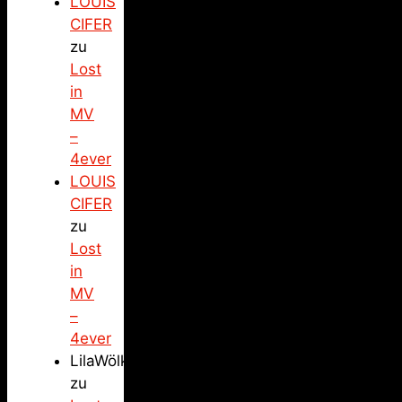
LOUIS
CIFER
zu
Lost
in
MV
–
4ever
LOUIS
CIFER
zu
Lost
in
MV
–
4ever
LilaWölkchen
zu