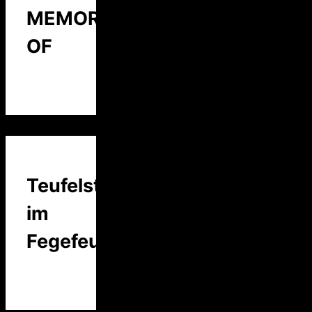
MEMORY
OF
Teufelstalk
im
Fegefeuer