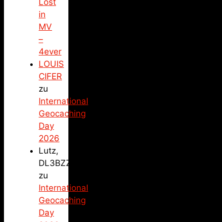
Lost
in
MV
–
4ever
LOUIS
CIFER
zu
International
Geocaching
Day
2026
Lutz,
DL3BZZ
zu
International
Geocaching
Day