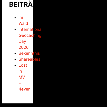
BEITRÄGE
Im
Wald
International
Geocaching
Day
2026
Bekenntnis
Shareables
Lost
in
MV
–
4ever