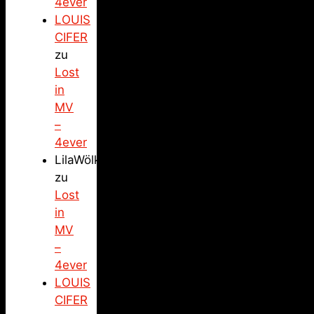
4ever
LOUIS
CIFER
zu
Lost
in
MV
–
4ever
LilaWölkchen
zu
Lost
in
MV
–
4ever
LOUIS
CIFER