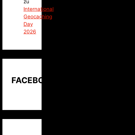
zu
International
Geocaching
Day
2026
FACEBOOK