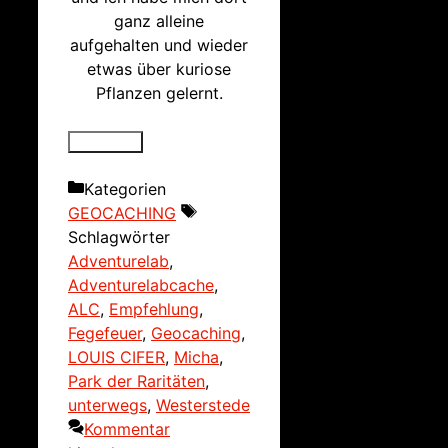
ganz alleine
aufgehalten und wieder
etwas über kuriose
Pflanzen gelernt.
Kategorien
GEOCACHING
Schlagwörter
Adventurelab
,
Adventurelabcache
,
ALC
,
Empfehlung
,
Fegefeuer
,
Geocaching
,
LOUIS CIFER
,
Micha
,
Park der Raritäten
,
unterwegs
,
Westerstede
Kommentar