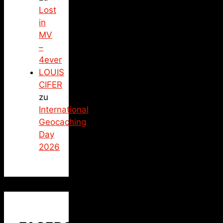
Lost
in
MV
–
4ever
LOUIS
CIFER
zu
International
Geocaching
Day
2026