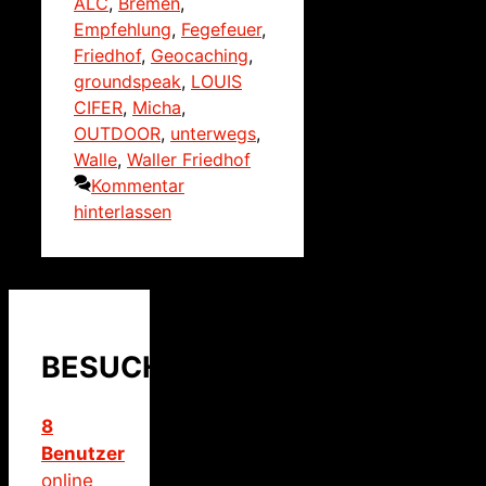
ALC
,
Bremen
,
Empfehlung
,
Fegefeuer
,
Friedhof
,
Geocaching
,
groundspeak
,
LOUIS
CIFER
,
Micha
,
OUTDOOR
,
unterwegs
,
Walle
,
Waller Friedhof
Kommentar
hinterlassen
BESUCHER
8
Benutzer
online