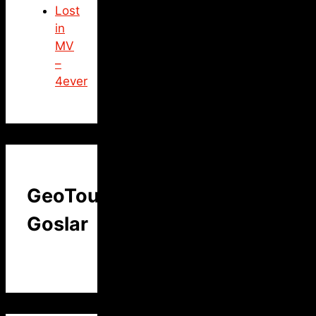
Lost
in
MV
–
4ever
GeoTour
Goslar