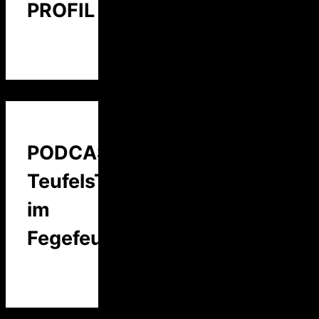
PROFIL
PODCAST:
TeufelsTalk
im
Fegefeuer