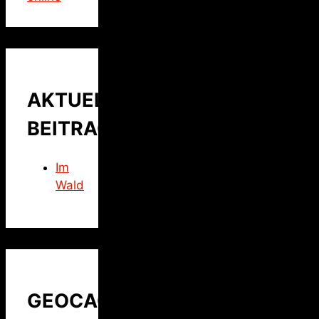
AKTUELLER
BEITRAG
Im
Wald
GEOCACHING