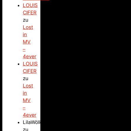
LOUIS
CIFER
zu
Lost
in
MV
–
4ever
LOUIS
CIFER
zu
Lost
in
MV
–
4ever
LilaWölkchen
zu