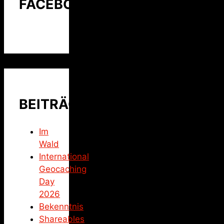
FACEBOOK
BEITRÄGE
Im
Wald
International
Geocaching
Day
2026
Bekenntnis
Shareables