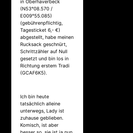
in Oberhaverbeck
(N53°08.570 /
E009°55.085)
(gebührenpflichtig,
Tagesticket 6,- €)
abgestellt, habe meinen
Rucksack geschnürt,
Schrittzähler auf Null
gesetzt und bin los in
Richtung erstem Tradi
(GCAF6K5).
Ich bin heute
tatsächlich alleine
unterwegs, Lady ist
zuhause geblieben.
Komisch, ist aber
besser so, sie ist ja nun