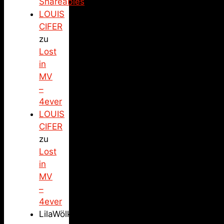
Shareables
LOUIS
CIFER
zu
Lost
in
MV
–
4ever
LOUIS
CIFER
zu
Lost
in
MV
–
4ever
LilaWölkchen