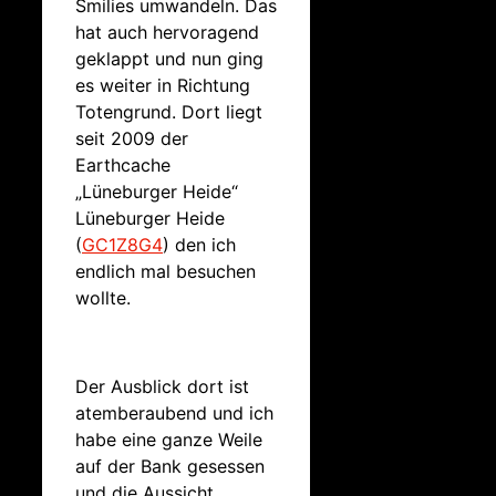
Smilies umwandeln. Das
hat auch hervoragend
geklappt und nun ging
es weiter in Richtung
Totengrund. Dort liegt
seit 2009 der
Earthcache
„Lüneburger Heide“
Lüneburger Heide
(
GC1Z8G4
) den ich
endlich mal besuchen
wollte.
Der Ausblick dort ist
atemberaubend und ich
habe eine ganze Weile
auf der Bank gesessen
und die Aussicht