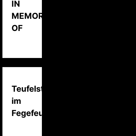
IN
MEMORY
OF
Teufelstalk
im
Fegefeuer