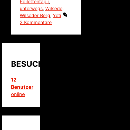
Poilettentapir
,
unterwegs
,
Wilsede
,
Wilseder Berg
,
Yeti
2 Kommentare
BESUCHER
12
Benutzer
online