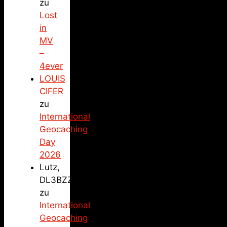
zu
Lost
in
MV
–
4ever
LOUIS
CIFER
zu
International
Geocaching
Day
2026
Lutz,
DL3BZZ
zu
International
Geocaching