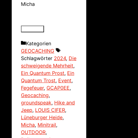
Micha
Kategorien
GEOCACHING
Schlagwörter
2024
,
Die
schweigende Mehrheit
,
Ein Quantum Prost
,
Ein
Quantum Trost
,
Event
,
Fegefeuer
,
GCAP0EE
,
Geocaching
,
groundspeak
,
Hike and
Jeep
,
LOUIS CIFER
,
Lüneburger Heide
,
Micha
,
Minitrail
,
OUTDOOR
,