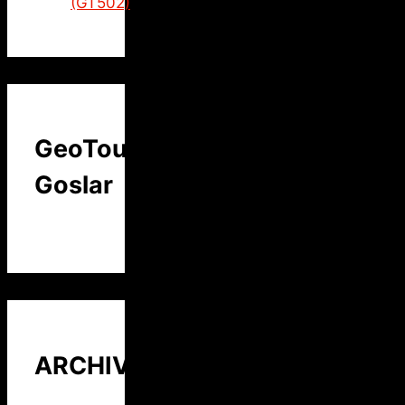
(GT502)
GeoTour
Goslar
ARCHIV