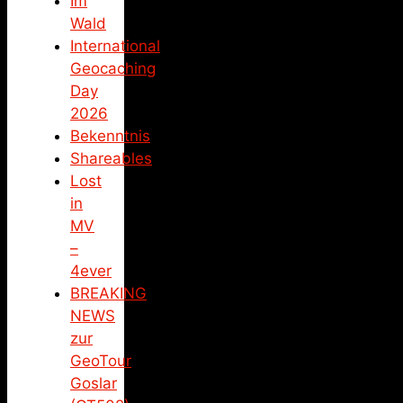
Im
Wald
International
Geocaching
Day
2026
Bekenntnis
Shareables
Lost
in
MV
–
4ever
BREAKING
NEWS
zur
GeoTour
Goslar