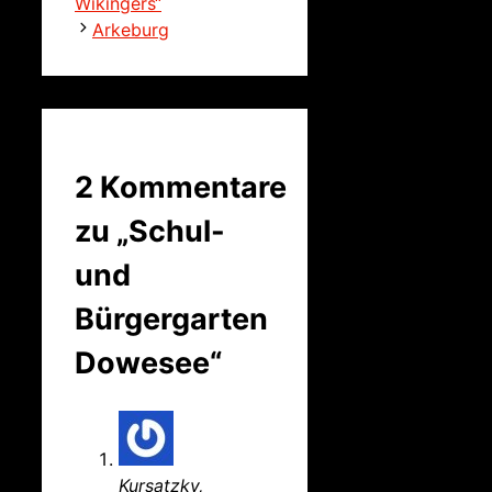
Wikingers“
Arkeburg
2 Kommentare
zu „Schul-
und
Bürgergarten
Dowesee“
Kursatzky,