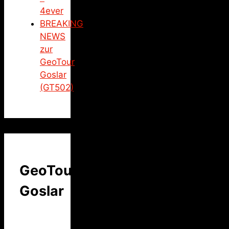
4ever
BREAKING
NEWS
zur
GeoTour
Goslar
(GT502)
GeoTour
Goslar