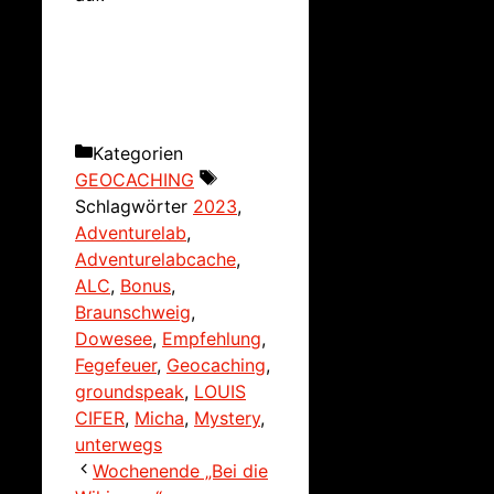
Kategorien
GEOCACHING
Schlagwörter
2023
,
Adventurelab
,
Adventurelabcache
,
ALC
,
Bonus
,
Braunschweig
,
Dowesee
,
Empfehlung
,
Fegefeuer
,
Geocaching
,
groundspeak
,
LOUIS
CIFER
,
Micha
,
Mystery
,
unterwegs
Wochenende „Bei die