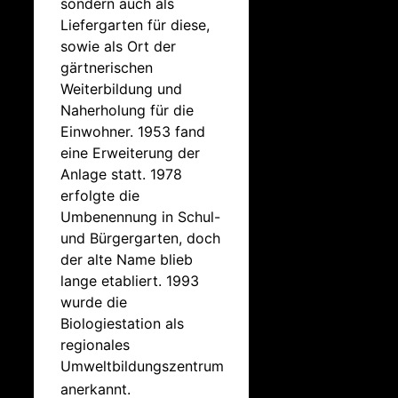
sondern auch als
Liefergarten für diese,
sowie als Ort der
gärtnerischen
Weiterbildung und
Naherholung für die
Einwohner. 1953 fand
eine Erweiterung der
Anlage statt. 1978
erfolgte die
Umbenennung in Schul-
und Bürgergarten, doch
der alte Name blieb
lange etabliert. 1993
wurde die
Biologiestation als
regionales
Umweltbildungszentrum
anerkannt.