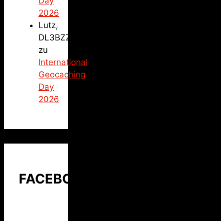
Day
2026
Lutz,
DL3BZZ
zu
International
Geocaching
Day
2026
FACEBOOK