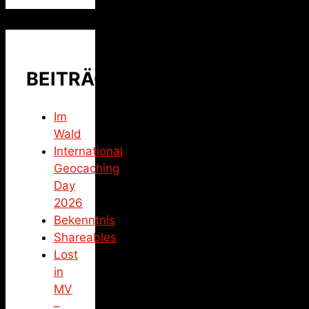
BEITRÄGE
Im
Wald
International
Geocaching
Day
2026
Bekenntnis
Shareables
Lost
in
MV
–