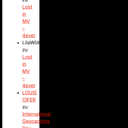
Lost
in
MV
–
4ever
LilaWölkchen
zu
Lost
in
MV
–
4ever
LOUIS
CIFER
zu
International
Geocaching