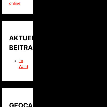
online
AKTUELLER
BEITRAG
Im
Wald
GEOCACHING