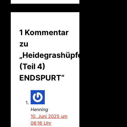
1 Kommentar
zu
„Heidegrashüpfer
(Teil 4)
ENDSPURT“
Henning
10. Juni 2025 um
08:16 Uhr