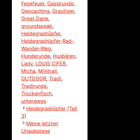
Fegefeuer
,
Gassirunde
,
Geocaching
,
Grautiger
,
Great Dane
,
groundspeak
,
Heidegrashüpfer
,
Heidegrashüpfer-Rad-
Wander-Weg
,
Hunderunde
,
Husbären
,
Lady
,
LOUIS CIFER
,
Micha
,
Minitrail
,
OUTDOOR
,
Tradi
,
Tradirunde
,
Trockenfisch
,
unterwegs
Heidegrashüpfer (Teil
3)
Meine letzten
Urlaubstage