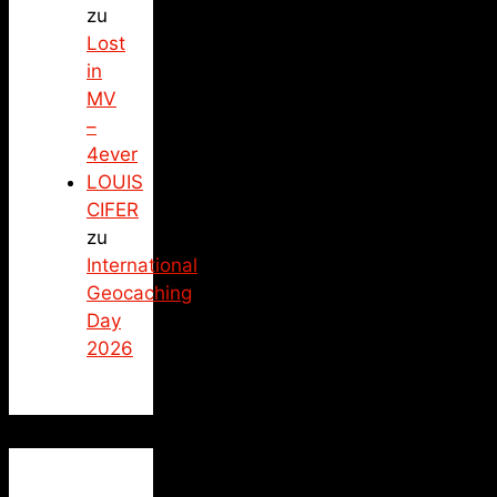
zu
Lost
in
MV
–
4ever
LOUIS
CIFER
zu
International
Geocaching
Day
2026