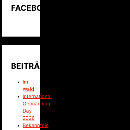
FACEBOOK
BEITRÄGE
Im
Wald
International
Geocaching
Day
2026
Bekenntnis