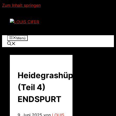
Zum Inhalt springen
Menü
Heidegrashüpfer
(Teil 4)
ENDSPURT
9. Juni 2025
von
LOUIS