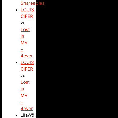
Shareables
LOUIS
CIFER
zu
Lost
in
MV
–
4ever
LOUIS
CIFER
zu
Lost
in
MV
–
4ever
LilaWölkchen