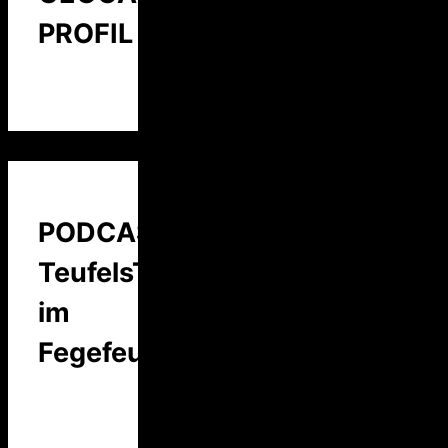
PROFIL
PODCAST:
TeufelsTalk
im
Fegefeuer