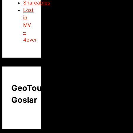
Shareables
Lost
in
MV
–
4ever
GeoTour
Goslar