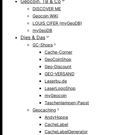
Geocoin, TB & Co
DISCOVER ME
Geocoin WiKi
LOUIS CIFER (myGeoDB)
myGeoDB
Dies & Das
GC-Shops
Cache-Corner
GeoCoinShop
Geo-Discount
GEO-VERSAND
Laserbu.de
LaserLogoShop
myGeocoin
Taschenlampen-Papst
Geocaching
AndyHoppe
CacheLabel
CacheLabelGenerator