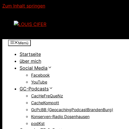
Zum Inhalt springen
Menü
Startseite
über mich
Social Media
Facebook
YouTube
GC-Podcasts
CacHeFreQueNz
CacheKompott
GcPcBB (GeocachingPodcastBrandenBurg)
Konserven-Radio Dosenhausen
podKst