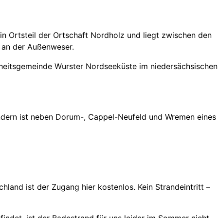
 ein Ortsteil der Ortschaft Nordholz und liegt zwischen den
 an der Außenweser.
nheitsgemeinde Wurster Nordseeküste im niedersächsischen
ondern ist neben Dorum-, Cappel-Neufeld und Wremen eines
and ist der Zugang hier kostenlos. Kein Strandeintritt –
indet, ist der Badestrand für uns leider im Sommer nicht