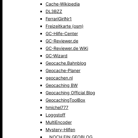
Cache-Wikipedia
DL3BZZ
FerrariGirlNr1
Freizeitkarte (osm)
GC-Hilfe-Center
GC-Reviewer.de
GC-Reviewer.de WiKi
GC-Wizard
Geocache.Bahnblog
Geocache-Planer
geocachen.nl
Geocaching BW
Geocaching Official Blog
GeocachingToolBox
hmichel777
Loggstoff
MultiEncoder
Mystery-Hilfen
…NOCH EIN GEOBLOG