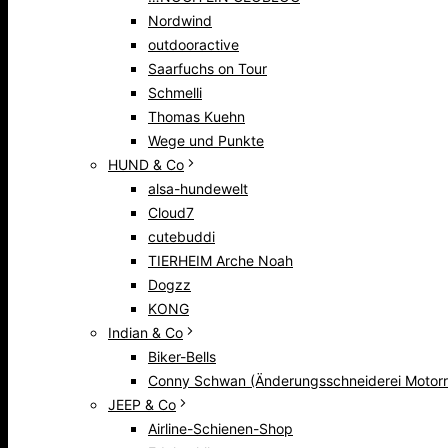
Nordwind
outdooractive
Saarfuchs on Tour
Schmelli
Thomas Kuehn
Wege und Punkte
HUND & Co
alsa-hundewelt
Cloud7
cutebuddi
TIERHEIM Arche Noah
Dogzz
KONG
Indian & Co
Biker-Bells
Conny Schwan (Änderungsschneiderei Motorr
JEEP & Co
Airline-Schienen-Shop