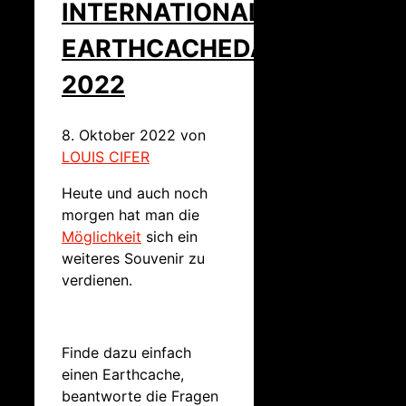
INTERNATIONAL
EARTHCACHEDAY
2022
8. Oktober 2022
von
LOUIS CIFER
Heute und auch noch
morgen hat man die
Möglichkeit
sich ein
weiteres Souvenir zu
verdienen.
Finde dazu einfach
einen Earthcache,
beantworte die Fragen