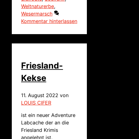
Weltnaturerbe
,
Wesermarsch
Kommentar hinterlassen
Friesland-
Kekse
11. August 2022
von
LOUIS CIFER
ist ein neuer Adventure
Labcache der an die
Friesland Krimis
angelehnt ist.