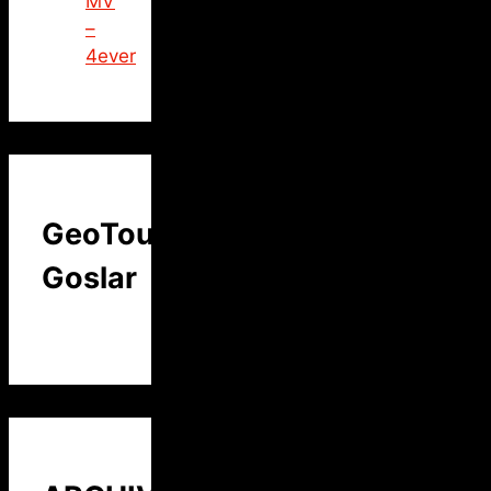
MV
–
4ever
GeoTour
Goslar