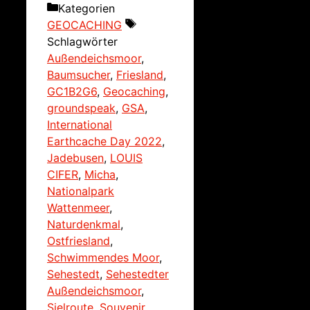
Kategorien
GEOCACHING
Schlagwörter
Außendeichsmoor
,
Baumsucher
,
Friesland
,
GC1B2G6
,
Geocaching
,
groundspeak
,
GSA
,
International
Earthcache Day 2022
,
Jadebusen
,
LOUIS
CIFER
,
Micha
,
Nationalpark
Wattenmeer
,
Naturdenkmal
,
Ostfriesland
,
Schwimmendes Moor
,
Sehestedt
,
Sehestedter
Außendeichsmoor
,
Sielroute
,
Souvenir
,