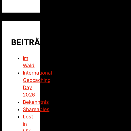
BEITRÄGE
Im
Wald
International
Geocaching
Day
2026
Bekenntnis
Shareables
Lost
in