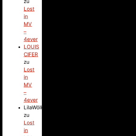
zu
Lost
in
MV
–
4ever
LOUIS
CIFER
zu
Lost
in
MV
–
4ever
LilaWölkchen
zu
Lost
in