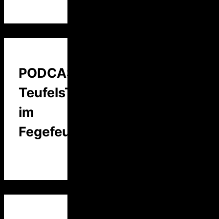
PODCAST:
TeufelsTalk
im
Fegefeuer