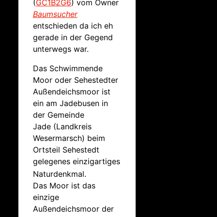
(
GC1B2G6
) vom Owner
Baumsucher
entschieden da ich eh
gerade in der Gegend
unterwegs war.
Das Schwimmende
Moor oder Sehestedter
Außendeichsmoor ist
ein am Jadebusen in
der Gemeinde
Jade (Landkreis
Wesermarsch) beim
Ortsteil Sehestedt
gelegenes einzigartiges
Naturdenkmal.
Das Moor ist das
einzige
Außendeichsmoor der