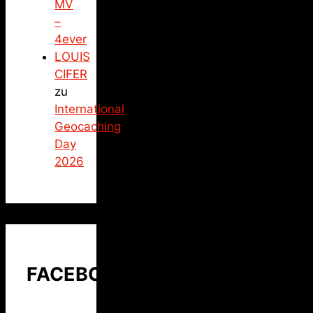
MV
–
4ever
LOUIS
CIFER
zu
International
Geocaching
Day
2026
FACEBOOK