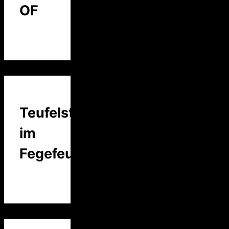
OF
Teufelstalk
im
Fegefeuer