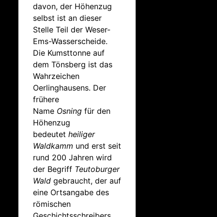
davon, der Höhenzug
selbst ist an dieser
Stelle Teil der Weser-
Ems-Wasserscheide.
Die Kumsttonne auf
dem Tönsberg ist das
Wahrzeichen
Oerlinghausens. Der
frühere
Name
Osning
für den
Höhenzug
bedeutet
heiliger
Waldkamm
und erst seit
rund 200 Jahren wird
der Begriff
Teutoburger
Wald
gebraucht, der auf
eine Ortsangabe des
römischen
Geschichtsschreibers