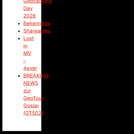
Geocaching
Day
2026
Bekenntnis
Shareables
Lost
in
MV
–
4ever
BREAKING
NEWS
zur
GeoTour
Goslar
(GT502)