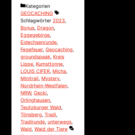
Kategorien
GEOCACHING
Schlagwörter
2023
,
Bonus
,
Dragon
,
Eggegebirge
,
Eidechsenrunde
,
Fegefeuer
,
Geocaching
,
groundspeak
,
Kreis
Lippe
,
Kumsttonne
,
LOUIS CIFER
,
Micha
,
Minitrail
,
Mystery
,
Nordrhein-Westfalen
,
NRW
,
Oecki
,
Orlinghausen
,
Teutoburger Wald
,
Tönsberg
,
Tradi
,
Tradirunde
,
unterwegs
,
Wald
,
Wald der Tiere