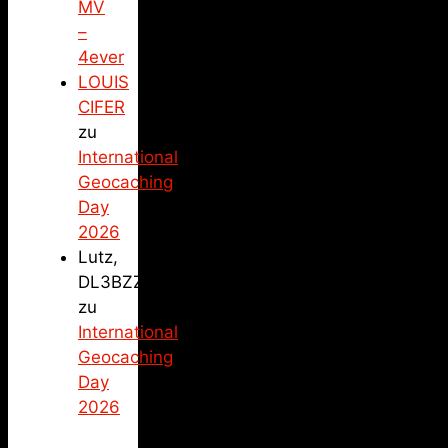
MV
–
4ever
LOUIS
CIFER
zu
International
Geocaching
Day
2026
Lutz,
DL3BZZ
zu
International
Geocaching
Day
2026