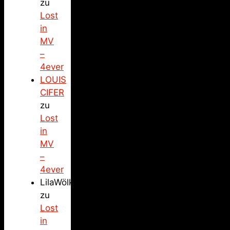
zu
Lost
in
MV
–
4ever
LOUIS
CIFER
zu
Lost
in
MV
–
4ever
LilaWölkchen
zu
Lost
in