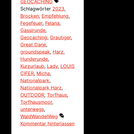
GEOCACHING
Schlagwörter
2023
,
Brocken
,
Empfehlung
,
Fegefeuer
,
Felana
,
Gassirunde
,
Geocaching
,
Grautiger
,
Great Dane
,
groundspeak
,
Harz
,
Hunderunde
,
Kurzurlaub
,
Lady
,
LOUIS
CIFER
,
Micha
,
Nationalpark
,
Nationalpark Harz
,
OUTDOOR
,
Torfhaus
,
Torfhausmoor
,
unterwegs
,
WaldWandelWeg
Kommentar hinterlassen