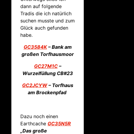
dann auf folgende
Tradis die ich natürlich
suchen musste und zum
Glück auch gefunden
habe.
GC3584K
– Bank am
großen Torfhausmoor
GC27M1C
–
Wurzelfüllung CB#23
GC2JCYW
– Torfhaus
am Brockenpfad
Dazu noch einen
Earthcache
GC35N5R
„Das große