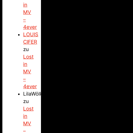
in
MV
–
4ever
LOUIS
CIFER
zu
Lost
in
MV
–
4ever
LilaWölkchen
zu
Lost
in
MV
–