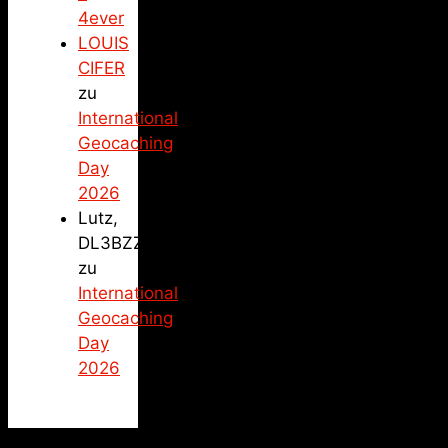
4ever
LOUIS
CIFER
zu
International
Geocaching
Day
2026
Lutz,
DL3BZZ
zu
International
Geocaching
Day
2026