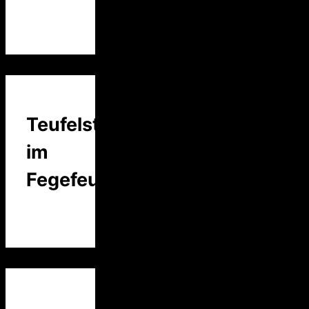
Teufelstalk
im
Fegefeuer