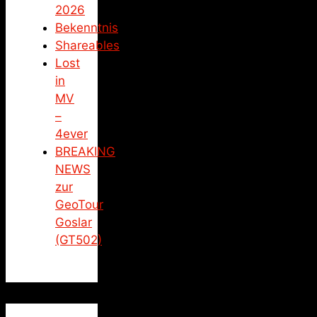
2026
Bekenntnis
Shareables
Lost
in
MV
–
4ever
BREAKING
NEWS
zur
GeoTour
Goslar
(GT502)