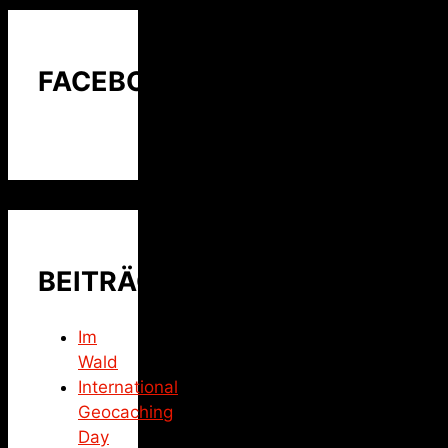
FACEBOOK
BEITRÄGE
Im
Wald
International
Geocaching
Day