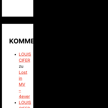
KOMMENTARE
LOUIS
CIFER
zu
Lost
in
MV
–
4ever
LOUIS