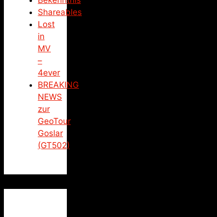
Bekenntnis
Shareables
Lost
in
MV
–
4ever
BREAKING
NEWS
zur
GeoTour
Goslar
(GT502)