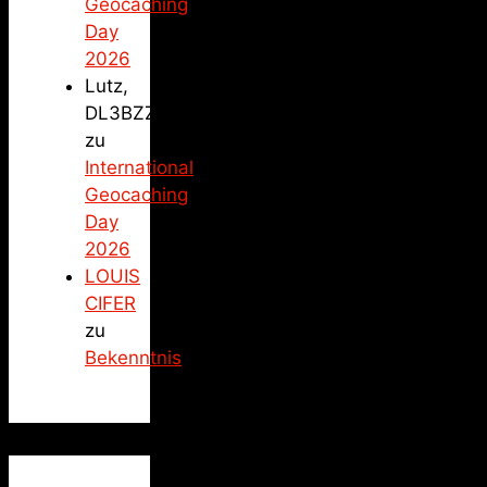
Geocaching
Day
2026
Lutz,
DL3BZZ
zu
International
Geocaching
Day
2026
LOUIS
CIFER
zu
Bekenntnis