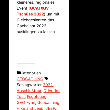
kleineres, regionales
Event (
GCA1XQV –
Tschüss 2022
) um mit
Gleichgesinnten das
Cachejahr 2022
ausklingen zu lassen.
Kategorien
GEOCACHING
Schlagwörter
2022
,
Abschlußtour
,
Drive-In-
Tour
,
Fegefeuer
,
GEO_Fynn
,
Geocaching
,
Hike and Jeep
,
JEEP
,