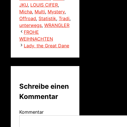
JKU
,
LOUIS CIFER
,
Micha
,
Multi
,
Mystery
,
Offroad
,
Statistik
,
Tradi
,
unterwegs
,
WRANGLER
FROHE
WEIHNACHTEN
Lady, the Great Dane
Schreibe einen
Kommentar
Kommentar