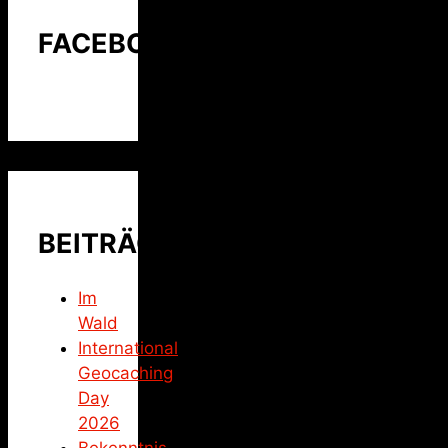
FACEBOOK
BEITRÄGE
Im
Wald
International
Geocaching
Day
2026