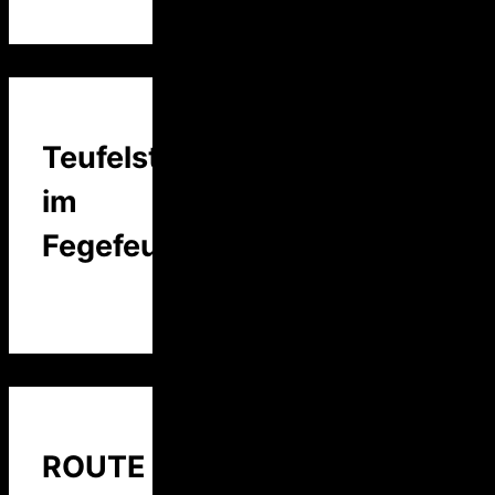
Teufelstalk
im
Fegefeuer
ROUTE