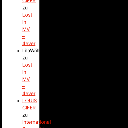
CIFER
zu
Lost
in
MV
–
4ever
LilaWölkchen
zu
Lost
in
MV
–
4ever
LOUIS
CIFER
zu
International