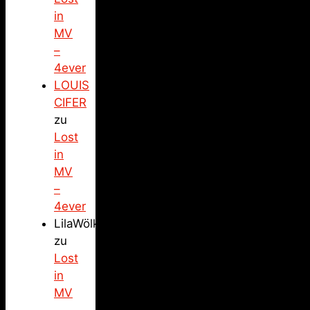
in
MV
–
4ever
LOUIS
CIFER
zu
Lost
in
MV
–
4ever
LilaWölkchen
zu
Lost
in
MV