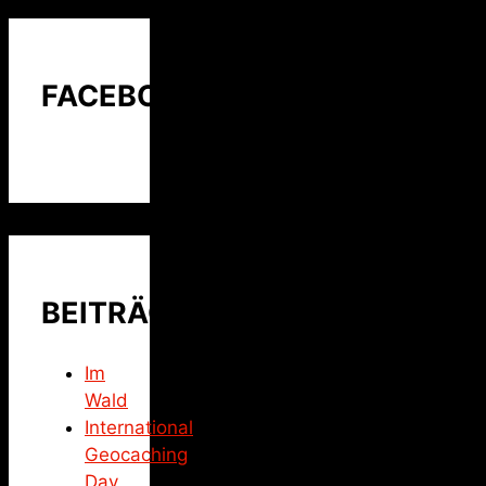
FACEBOOK
BEITRÄGE
Im
Wald
International
Geocaching
Day