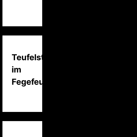
Teufelstalk
im
Fegefeuer