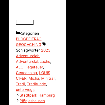
Kategorien
BLOGBEITRAG
,
GEOCACHING
Schlagwörter
2023
,
Adventurelab
,
Adventurelabcache
,
ALC
,
Fegefeuer
,
Geocaching
,
LOUIS
CIFER
,
Micha
,
Minitrail
,
Tradi
,
Tradirunde
,
unterwegs
Stadtpark Hamburg
Plönjeshausen