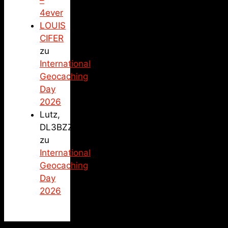
–
4ever
LOUIS
CIFER
zu
International
Geocaching
Day
2026
Lutz,
DL3BZZ
zu
International
Geocaching
Day
2026