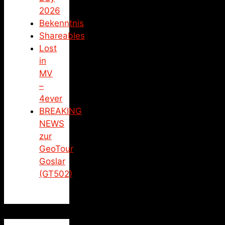
2026
Bekenntnis
Shareables
Lost
in
MV
–
4ever
BREAKING
NEWS
zur
GeoTour
Goslar
(GT502)