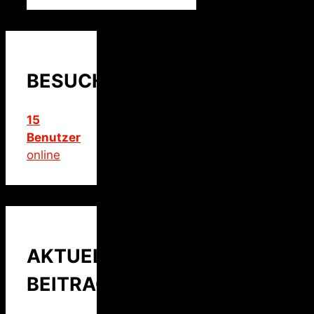
BESUCHER
15
Benutzer
online
AKTUELLER
BEITRAG