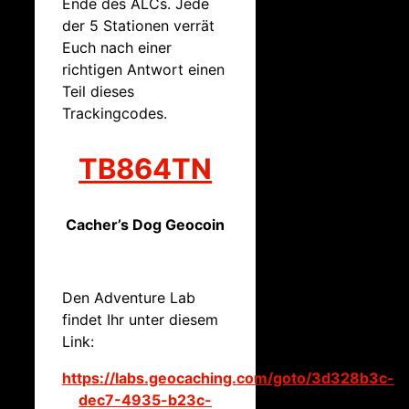
Ende des ALCs. Jede
der 5 Stationen verrät
Euch nach einer
richtigen Antwort einen
Teil dieses
Trackingcodes.
TB864TN
Cacher’s Dog Geocoin
Den Adventure Lab
findet Ihr unter diesem
Link:
https://labs.geocaching.com/goto/3d328b3c-
dec7-4935-b23c-