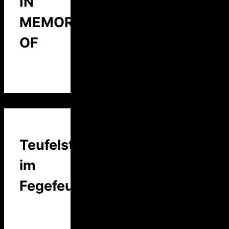
IN
MEMORY
OF
Teufelstalk
im
Fegefeuer