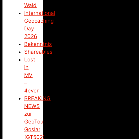
Wald
International
Geocaching
Day
2026
Bekenntnis
Shareables
Lost
in
MV
–
4ever
BREAKING
NEWS
zur
GeoTour
Goslar
(GT502)