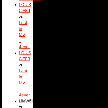
LOUIS
CIFER
zu
Lost
in
MV
–
4ever
LOUIS
CIFER
zu
Lost
in
MV
–
4ever
LilaWölkchen
zu