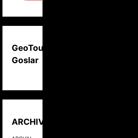
GeoTour
Goslar
ARCHIV