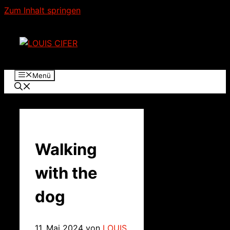
Zum Inhalt springen
Menü
Walking
with the
dog
11. Mai 2024
von
LOUIS