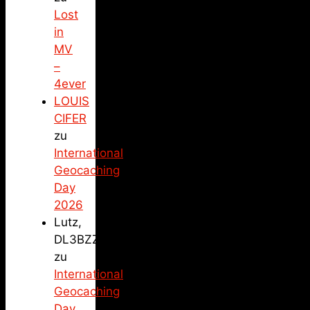
Lost
in
MV
–
4ever
LOUIS
CIFER
zu
International
Geocaching
Day
2026
Lutz,
DL3BZZ
zu
International
Geocaching
Day