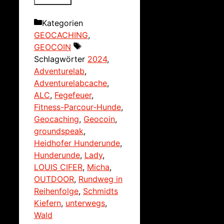
Kategorien
GEOCACHING
,
GEOCOIN
Schlagwörter
2024
,
Adventurelab
,
Adventurelabcache
,
ALC
,
Fegefeuer
,
Fitness-Parcour-Hunde
,
Geocaching
,
Geocoin
,
groundspeak
,
Heidhofer Hunderunde
,
Hunderunde
,
Lady
,
LOUIS CIFER
,
Micha
,
OUTDOOR
,
Rundweg in
Reihenfolge
,
Schmidts
Kiefern
,
unterwegs
,
Wald