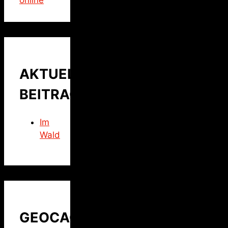
online
AKTUELLER
BEITRAG
Im
Wald
GEOCACHING