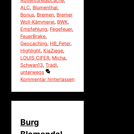
Adventurelabcache
,
ALC
,
Blumenthal
,
Bonus
,
Bremen
,
Bremer
Woll-Kämmerei
,
BWK
,
Empfehlung
,
Fegefeuer
,
FeuerBrake
,
Geocaching
,
HB_Peter
,
Highlight
,
KiaZiege
,
LOUIS CIFER
,
Micha
,
Schwan13
,
Tradi
,
unterwegs
Kommentar hinterlassen
Burg