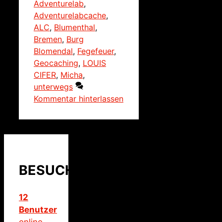
Adventurelab
,
Adventurelabcache
,
ALC
,
Blumenthal
,
Bremen
,
Burg
Blomendal
,
Fegefeuer
,
Geocaching
,
LOUIS
CIFER
,
Micha
,
unterwegs
Kommentar hinterlassen
BESUCHER
12
Benutzer