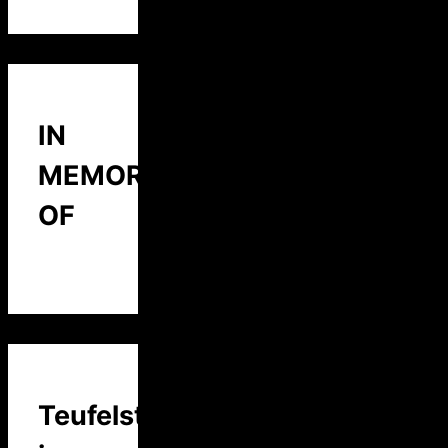
IN
MEMORY
OF
Teufelstalk