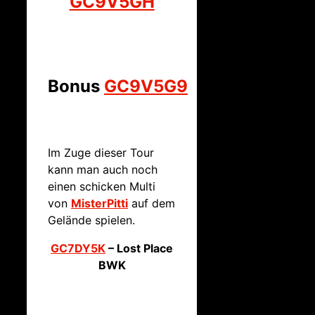
GC9V5GH
Bonus
GC9V5G9
Im Zuge dieser Tour
kann man auch noch
einen schicken Multi
von
MisterPitti
auf dem
Gelände spielen.
GC7DY5K
– Lost Place
BWK