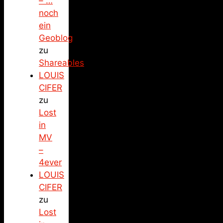
– …
noch
ein
Geoblog
zu
Shareables
LOUIS
CIFER
zu
Lost
in
MV
–
4ever
LOUIS
CIFER
zu
Lost