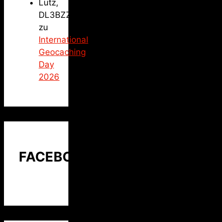
Lutz,
DL3BZZ
zu
International
Geocaching
Day
2026
FACEBOOK