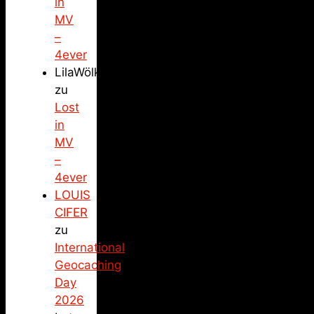
in
MV
–
4ever
LilaWölkchen
zu
Lost
in
MV
–
4ever
LOUIS
CIFER
zu
International
Geocaching
Day
2026