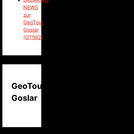
BREAKING
NEWS
zur
GeoTour
Goslar
(GT502)
GeoTour
Goslar