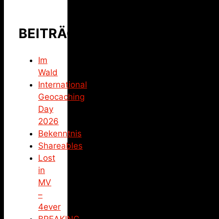
BEITRÄGE
Im
Wald
International
Geocaching
Day
2026
Bekenntnis
Shareables
Lost
in
MV
–
4ever