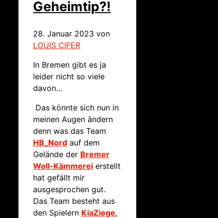
Geheimtip?!
28. Januar 2023
von
LOUIS CIFER
In Bremen gibt es ja
leider nicht so viele
davon…
Das könnte sich nun in
meinen Augen ändern
denn was das Team
HB_Nord
auf dem
Gelände der
Bremer
Woll-Kämmerei
erstellt
hat gefällt mir
ausgesprochen gut.
Das Team besteht aus
den Spielern
KiaZiege
,