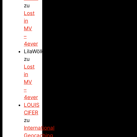
zu
Lost
in
MV
–
4ever
LilaWölkchen
zu
Lost
in
MV
–
4ever
LOUIS
CIFER
zu
International
Geocaching