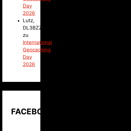
Day
2026
Lutz,
DL3BZZ
zu
International
Geocaching
Day
2026
FACEBOOK