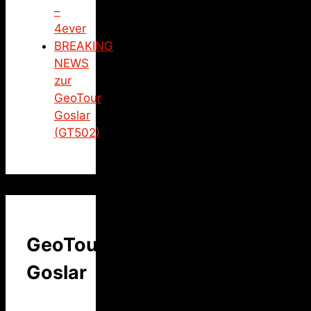
–
4ever
BREAKING
NEWS
zur
GeoTour
Goslar
(GT502)
GeoTour
Goslar