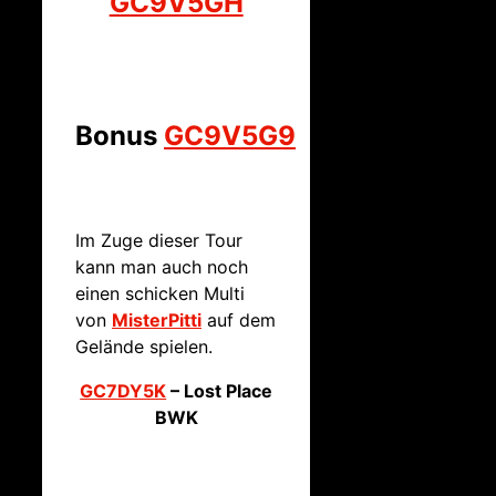
GC9V5GH
Bonus
GC9V5G9
Im Zuge dieser Tour
kann man auch noch
einen schicken Multi
von
MisterPitti
auf dem
Gelände spielen.
GC7DY5K
– Lost Place
BWK