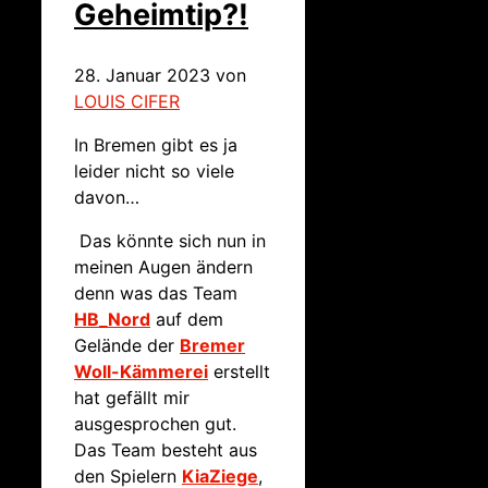
Geheimtip?!
28. Januar 2023
von
LOUIS CIFER
In Bremen gibt es ja
leider nicht so viele
davon…
Das könnte sich nun in
meinen Augen ändern
denn was das Team
HB_Nord
auf dem
Gelände der
Bremer
Woll-Kämmerei
erstellt
hat gefällt mir
ausgesprochen gut.
Das Team besteht aus
den Spielern
KiaZiege
,