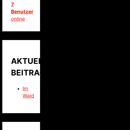
7
Benutzer
online
AKTUELLER
BEITRAG
Im
Wald