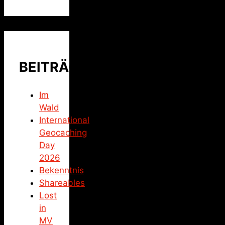
BEITRÄGE
Im
Wald
International
Geocaching
Day
2026
Bekenntnis
Shareables
Lost
in
MV