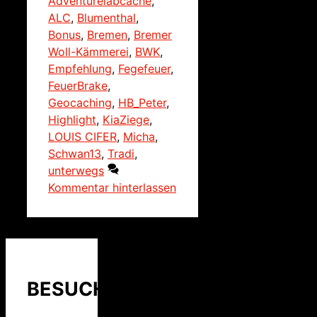
Adventurelabcache
,
ALC
,
Blumenthal
,
Bonus
,
Bremen
,
Bremer
Woll-Kämmerei
,
BWK
,
Empfehlung
,
Fegefeuer
,
FeuerBrake
,
Geocaching
,
HB_Peter
,
Highlight
,
KiaZiege
,
LOUIS CIFER
,
Micha
,
Schwan13
,
Tradi
,
unterwegs
Kommentar hinterlassen
BESUCHER