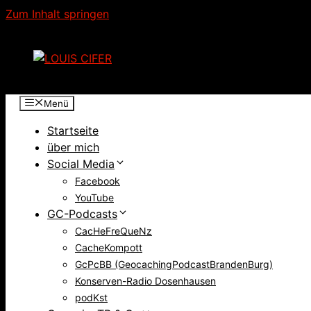
Zum Inhalt springen
Menü
Startseite
über mich
Social Media
Facebook
YouTube
GC-Podcasts
CacHeFreQueNz
CacheKompott
GcPcBB (GeocachingPodcastBrandenBurg)
Konserven-Radio Dosenhausen
podKst