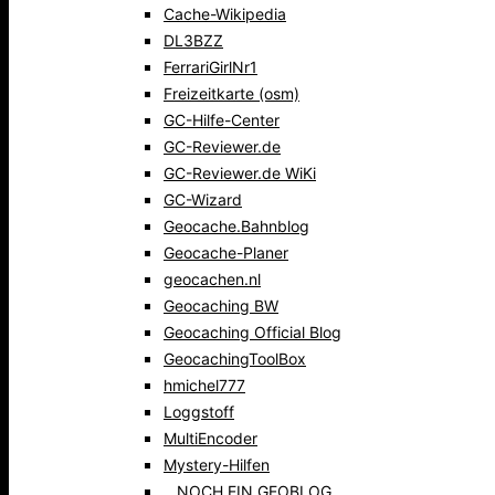
Cache-Wikipedia
DL3BZZ
FerrariGirlNr1
Freizeitkarte (osm)
GC-Hilfe-Center
GC-Reviewer.de
GC-Reviewer.de WiKi
GC-Wizard
Geocache.Bahnblog
Geocache-Planer
geocachen.nl
Geocaching BW
Geocaching Official Blog
GeocachingToolBox
hmichel777
Loggstoff
MultiEncoder
Mystery-Hilfen
…NOCH EIN GEOBLOG