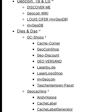
Geocoin, TB & Co
DISCOVER ME
Geocoin WiKi
LOUIS CIFER (myGeoDB)
myGeoDB
Dies & Das
GC-Shops
Cache-Corner
GeoCoinShop
Geo-Discount
GEO-VERSAND
Laserbu.de
LaserLogoShop
myGeocoin
Taschenlampen-Papst
Geocaching
AndyHoppe
CacheLabel
CacheLabelGenerator