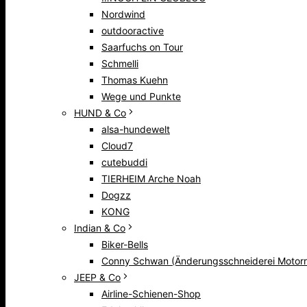
Nordwind
outdooractive
Saarfuchs on Tour
Schmelli
Thomas Kuehn
Wege und Punkte
HUND & Co
alsa-hundewelt
Cloud7
cutebuddi
TIERHEIM Arche Noah
Dogzz
KONG
Indian & Co
Biker-Bells
Conny Schwan (Änderungsschneiderei Motorr
JEEP & Co
Airline-Schienen-Shop