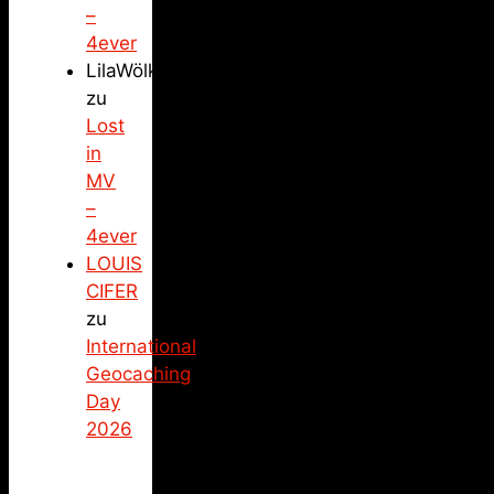
–
4ever
LilaWölkchen
zu
Lost
in
MV
–
4ever
LOUIS
CIFER
zu
International
Geocaching
Day
2026