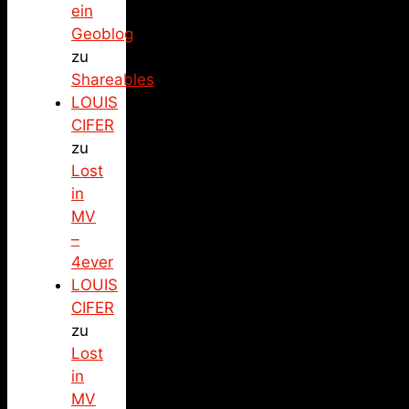
ein
Geoblog
zu
Shareables
LOUIS
CIFER
zu
Lost
in
MV
–
4ever
LOUIS
CIFER
zu
Lost
in
MV