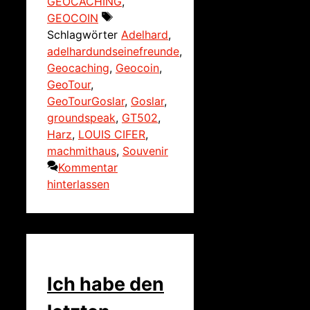
GEOCACHING
,
GEOCOIN
Schlagwörter
Adelhard
,
adelhardundseinefreunde
,
Geocaching
,
Geocoin
,
GeoTour
,
GeoTourGoslar
,
Goslar
,
groundspeak
,
GT502
,
Harz
,
LOUIS CIFER
,
machmithaus
,
Souvenir
Kommentar
hinterlassen
Ich habe den