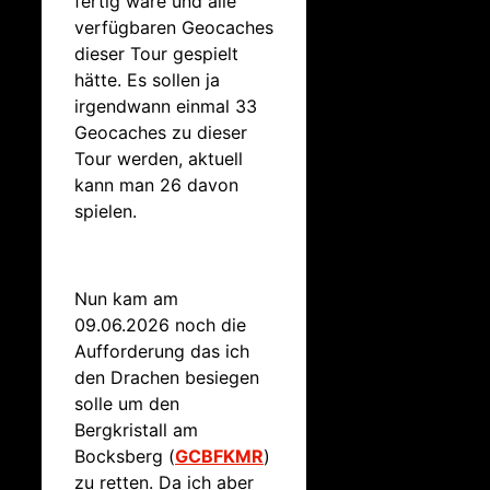
fertig wäre und alle
verfügbaren Geocaches
dieser Tour gespielt
hätte. Es sollen ja
irgendwann einmal 33
Geocaches zu dieser
Tour werden, aktuell
kann man 26 davon
spielen.
Nun kam am
09.06.2026 noch die
Aufforderung das ich
den Drachen besiegen
solle um den
Bergkristall am
Bocksberg (
GCBFKMR
)
zu retten. Da ich aber