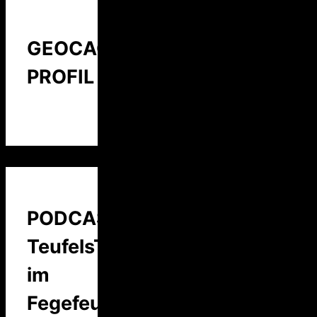
GEOCACHING
PROFIL
PODCAST:
TeufelsTalk
im
Fegefeuer