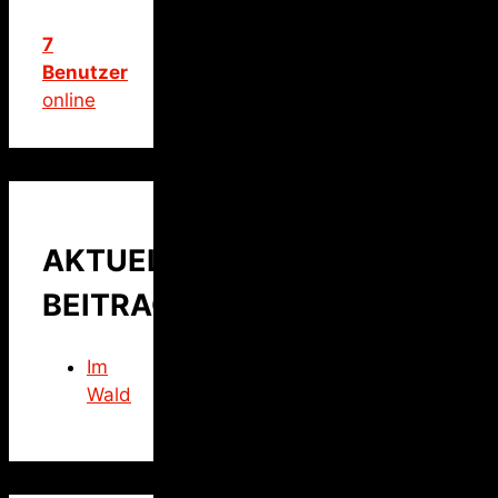
7
Benutzer
online
AKTUELLER
BEITRAG
Im
Wald