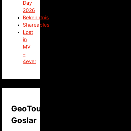
Day
2026
Bekenntnis
Shareables
Lost
in
MV
–
4ever
GeoTour
Goslar