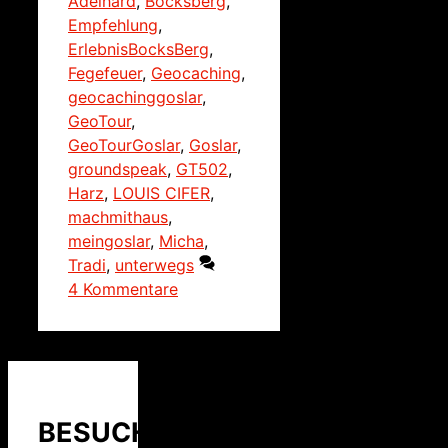
Adelhard
,
Bocksberg
,
Empfehlung
,
ErlebnisBocksBerg
,
Fegefeuer
,
Geocaching
,
geocachinggoslar
,
GeoTour
,
GeoTourGoslar
,
Goslar
,
groundspeak
,
GT502
,
Harz
,
LOUIS CIFER
,
machmithaus
,
meingoslar
,
Micha
,
Tradi
,
unterwegs
4 Kommentare
BESUCHER