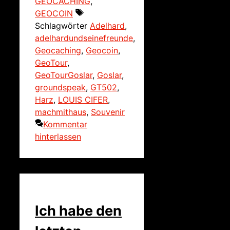
GEOCACHING
,
GEOCOIN
Schlagwörter
Adelhard
,
adelhardundseinefreunde
,
Geocaching
,
Geocoin
,
GeoTour
,
GeoTourGoslar
,
Goslar
,
groundspeak
,
GT502
,
Harz
,
LOUIS CIFER
,
machmithaus
,
Souvenir
Kommentar
hinterlassen
Ich habe den