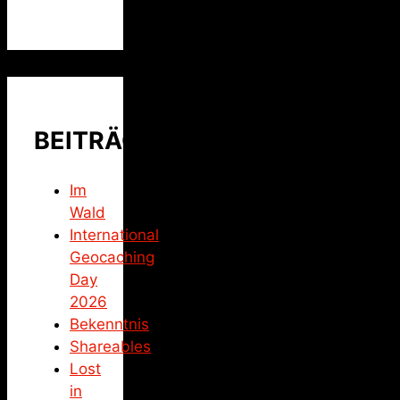
BEITRÄGE
Im
Wald
International
Geocaching
Day
2026
Bekenntnis
Shareables
Lost
in