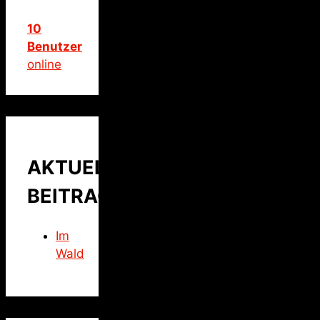
10
Benutzer
online
AKTUELLER
BEITRAG
Im
Wald