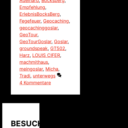
Adelhard
,
Bocksberg
,
Empfehlung
,
ErlebnisBocksBerg
,
Fegefeuer
,
Geocaching
,
geocachinggoslar
,
GeoTour
,
GeoTourGoslar
,
Goslar
,
groundspeak
,
GT502
,
Harz
,
LOUIS CIFER
,
machmithaus
,
meingoslar
,
Micha
,
Tradi
,
unterwegs
4 Kommentare
BESUCHER