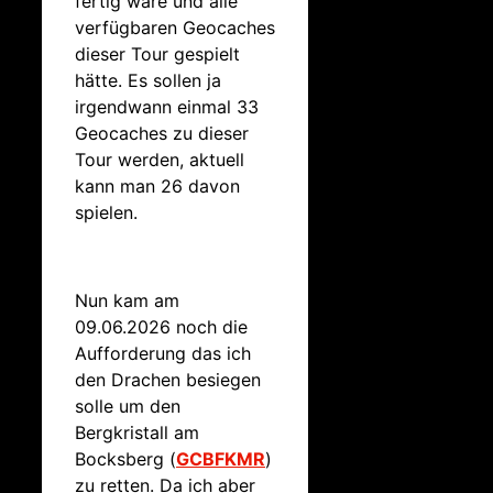
fertig wäre und alle
verfügbaren Geocaches
dieser Tour gespielt
hätte. Es sollen ja
irgendwann einmal 33
Geocaches zu dieser
Tour werden, aktuell
kann man 26 davon
spielen.
Nun kam am
09.06.2026 noch die
Aufforderung das ich
den Drachen besiegen
solle um den
Bergkristall am
Bocksberg (
GCBFKMR
)
zu retten. Da ich aber