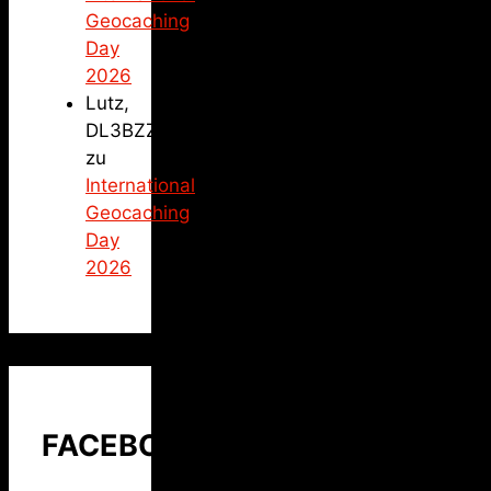
Geocaching
Day
2026
Lutz,
DL3BZZ
zu
International
Geocaching
Day
2026
FACEBOOK