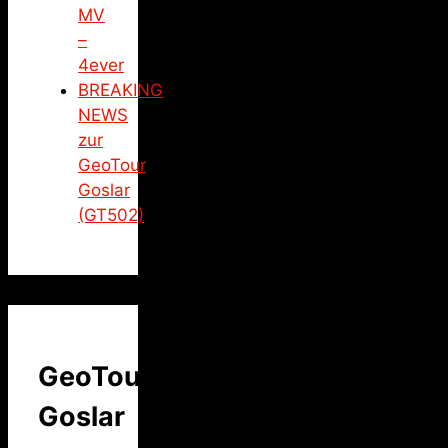
MV
–
4ever
BREAKING
NEWS
zur
GeoTour
Goslar
(GT502)
GeoTour
Goslar