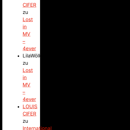
CIFER
zu
Lost
in
MV
–
4ever
LilaWölkchen
zu
Lost
in
MV
–
4ever
LOUIS
CIFER
zu
International