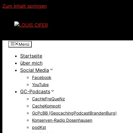
Zum Inhalt springen
Menü
Startseite
über mich
Social Media
Facebook
YouTube
GC-Podcasts
CacHeFreQueNz
CacheKompott
GcPcBB (GeocachingPodcastBrandenBurg)
Konserven-Radio Dosenhausen
podKst