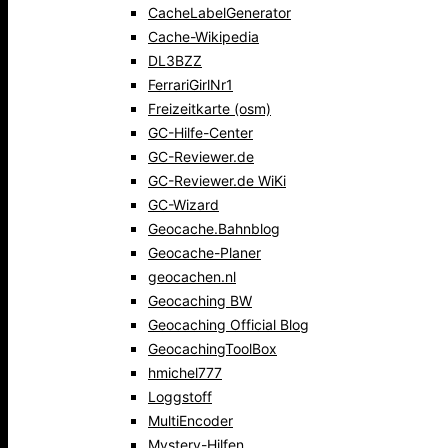
CacheLabelGenerator
Cache-Wikipedia
DL3BZZ
FerrariGirlNr1
Freizeitkarte (osm)
GC-Hilfe-Center
GC-Reviewer.de
GC-Reviewer.de WiKi
GC-Wizard
Geocache.Bahnblog
Geocache-Planer
geocachen.nl
Geocaching BW
Geocaching Official Blog
GeocachingToolBox
hmichel777
Loggstoff
MultiEncoder
Mystery-Hilfen