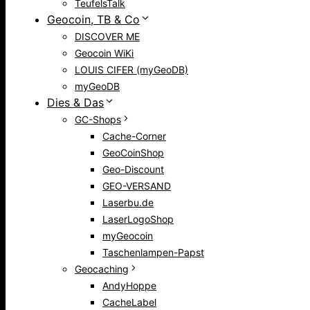
TeufelsTalk
Geocoin, TB & Co
DISCOVER ME
Geocoin WiKi
LOUIS CIFER (myGeoDB)
myGeoDB
Dies & Das
GC-Shops
Cache-Corner
GeoCoinShop
Geo-Discount
GEO-VERSAND
Laserbu.de
LaserLogoShop
myGeocoin
Taschenlampen-Papst
Geocaching
AndyHoppe
CacheLabel