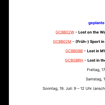
geplante
GCBB02W
–
Lost on the W
GCBB02M
–
(Früh-) Sport i
GCBB0BB
–
Lost in M
GCBGBRH
–
Lost in 
Freitag, 17
Samstag, 18
Sonntag, 19. Juli: 9 – 12 Uhr (ansch