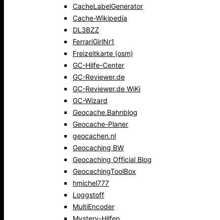
CacheLabelGenerator
Cache-Wikipedia
DL3BZZ
FerrariGirlNr1
Freizeitkarte (osm)
GC-Hilfe-Center
GC-Reviewer.de
GC-Reviewer.de WiKi
GC-Wizard
Geocache.Bahnblog
Geocache-Planer
geocachen.nl
Geocaching BW
Geocaching Official Blog
GeocachingToolBox
hmichel777
Loggstoff
MultiEncoder
Mystery-Hilfen