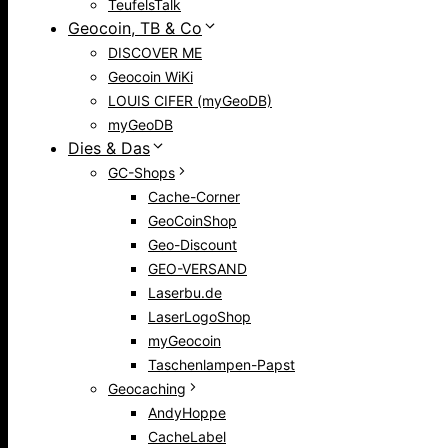
TeufelsTalk
Geocoin, TB & Co
DISCOVER ME
Geocoin WiKi
LOUIS CIFER (myGeoDB)
myGeoDB
Dies & Das
GC-Shops
Cache-Corner
GeoCoinShop
Geo-Discount
GEO-VERSAND
Laserbu.de
LaserLogoShop
myGeocoin
Taschenlampen-Papst
Geocaching
AndyHoppe
CacheLabel