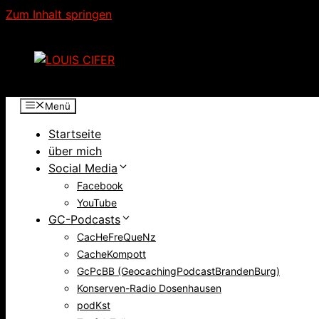
Zum Inhalt springen
Menü
Startseite
über mich
Social Media
Facebook
YouTube
GC-Podcasts
CacHeFreQueNz
CacheKompott
GcPcBB (GeocachingPodcastBrandenBurg)
Konserven-Radio Dosenhausen
podKst