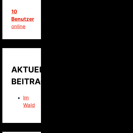
10
Benutzer
online
AKTUELLER
BEITRAG
Im
Wald