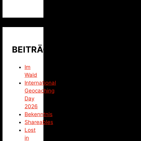
BEITRÄGE
Im
Wald
International
Geocaching
Day
2026
Bekenntnis
Shareables
Lost
in