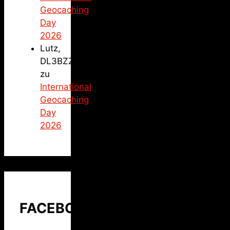
Geocaching
Day
2026
Lutz,
DL3BZZ
zu
International
Geocaching
Day
2026
FACEBOOK