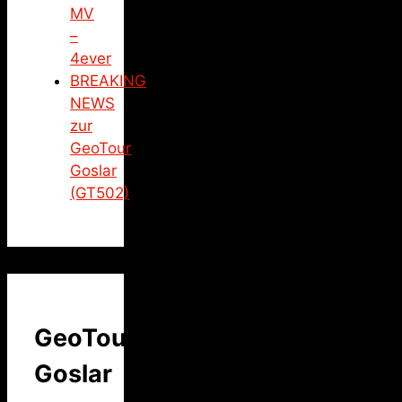
MV
–
4ever
BREAKING
NEWS
zur
GeoTour
Goslar
(GT502)
GeoTour
Goslar