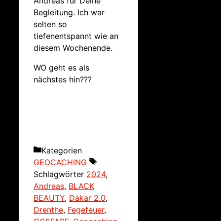
Andreas für Deine
Begleitung. Ich war
selten so
tiefenentspannt wie an
diesem Wochenende.
WO geht es als
nächstes hin???
Kategorien
GEOCACHING
Schlagwörter
2024
,
Andreas
,
BLACK
BEAUTY
,
Dakar 2.0
,
Drenthe
,
Fegefeuer
,