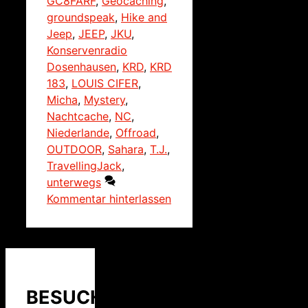
GC8FARF
,
Geocaching
,
groundspeak
,
Hike and
Jeep
,
JEEP
,
JKU
,
Konservenradio
Dosenhausen
,
KRD
,
KRD
183
,
LOUIS CIFER
,
Micha
,
Mystery
,
Nachtcache
,
NC
,
Niederlande
,
Offroad
,
OUTDOOR
,
Sahara
,
T.J.
,
TravellingJack
,
unterwegs
Kommentar hinterlassen
BESUCHER