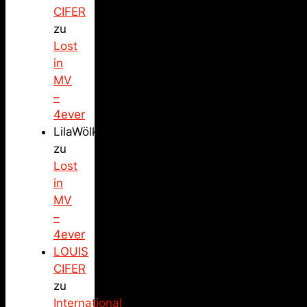
CIFER
zu
Lost
in
MV
–
4ever
LilaWölkchen
zu
Lost
in
MV
–
4ever
LOUIS
CIFER
zu
International