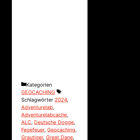
Kategorien
GEOCACHING
Schlagwörter
2024
,
Adventurelab
,
Adventurelabcache
,
ALC
,
Deutsche Dogge
,
Fegefeuer
,
Geocaching
,
Grautiger
,
Great Dane
,