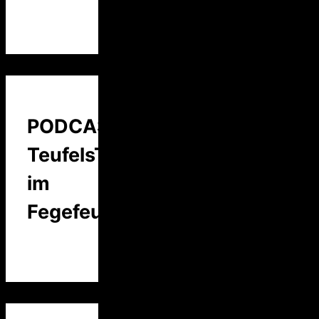
PODCAST:
TeufelsTalk
im
Fegefeuer