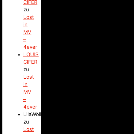
CIFER
zu
Lost
in
MV
–
4ever
LOUIS
CIFER
zu
Lost
in
MV
–
4ever
LilaWölkchen
zu
Lost