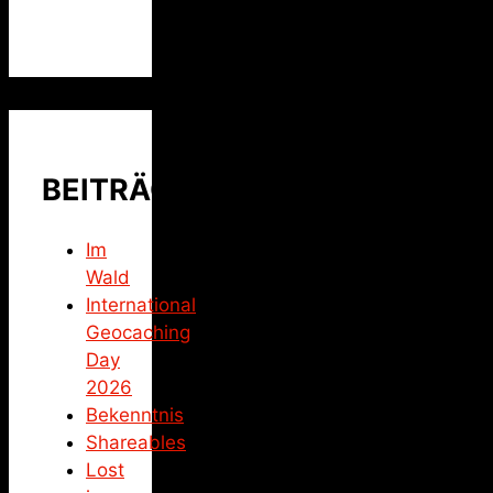
BEITRÄGE
Im
Wald
International
Geocaching
Day
2026
Bekenntnis
Shareables
Lost