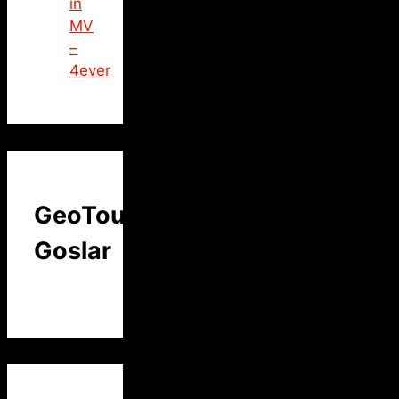
in
MV
–
4ever
GeoTour
Goslar