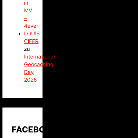
in
MV
–
4ever
LOUIS
CIFER
zu
International
Geocaching
Day
2026
FACEBOOK