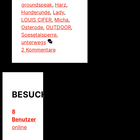
groundspeak
,
Harz
,
Hunderunde
,
Lady
,
LOUIS CIFER
,
Micha
,
Osterode
,
OUTDOOR
,
Soesetalsperre
,
unterwegs
2 Kommentare
BESUCHER
8
Benutzer
online