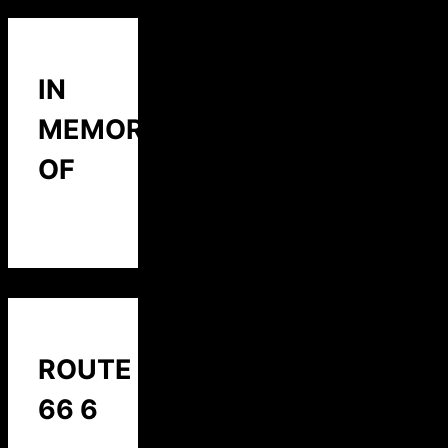
IN
MEMORY
OF
ROUTE
66 6