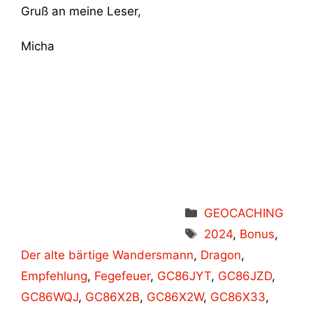
Gruß an meine Leser,
Micha
Kategorien
GEOCACHING
Schlagwörter
2024
,
Bonus
,
Der alte bärtige Wandersmann
,
Dragon
,
Empfehlung
,
Fegefeuer
,
GC86JYT
,
GC86JZD
,
GC86WQJ
,
GC86X2B
,
GC86X2W
,
GC86X33
,