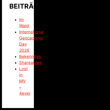
BEITRÄGE
Im
Wald
International
Geocaching
Day
2026
Bekenntnis
Shareables
Lost
in
MV
–
4ever