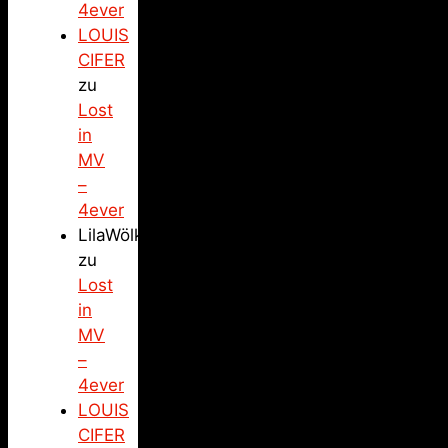
4ever
LOUIS
CIFER
zu
Lost
in
MV
–
4ever
LilaWölkchen
zu
Lost
in
MV
–
4ever
LOUIS
CIFER