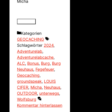
Micha
Kategorien
GEOCACHING
Schlagwörter
2024
,
Adventurelab
,
Adventurelabcache
,
ALC
,
Bonus
,
Burg
,
Burg
Neuhaus
,
Fegefeuer
,
Geocaching
,
groundspeak
,
LOUIS
CIFER
,
Micha
,
Neuhaus
,
OUTDOOR
,
unterwegs
,
Wolfsburg
Kommentar hinterlassen