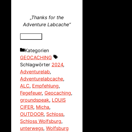
„Thanks for the
Adventure Labcache“
Kategorien
GEOCACHING
Schlagwörter
2024
,
Adventurelab
,
Adventurelabcache
,
ALC
,
Empfehlung
,
Fegefeuer
,
Geocaching
,
groundspeak
,
LOUIS
CIFER
,
Micha
,
OUTDOOR
,
Schloss
,
Schloss Wolfsburg
,
unterwegs
,
Wolfsburg