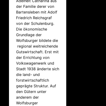
Adelheit Catharina aus
der Familie derer von
Bartensleben mit Adolf
Friedrich Reichsgraf
von der Schulenburg.
Die ökonomische
Grundlage der
Wolfsburger bildete die
regional weitreichende
Gutswirtschaft. Erst mit
der Errichtung von
Volkswagenwerk und
Stadt 1938 änderte sich
die land- und
forstwirtschaftlich
geprägte Struktur. Auf
den Gütern unter
anderem der
Wolfsburger