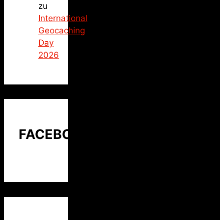
zu
International
Geocaching
Day
2026
FACEBOOK