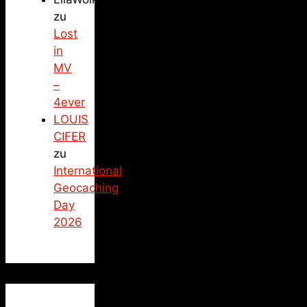
zu
Lost
in
MV
–
4ever
LOUIS
CIFER
zu
International
Geocaching
Day
2026