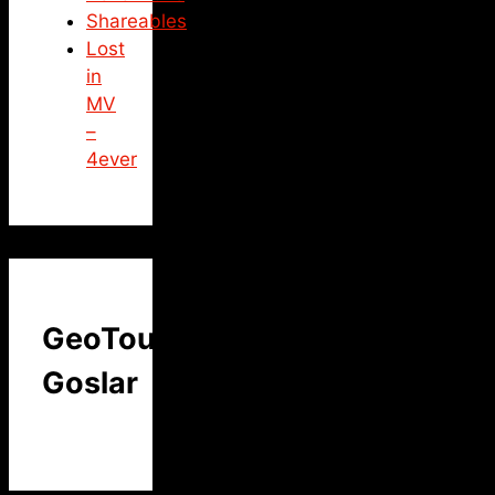
Shareables
Lost
in
MV
–
4ever
GeoTour
Goslar