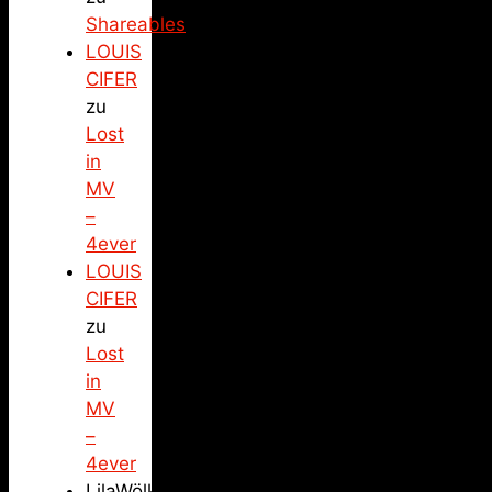
Shareables
LOUIS
CIFER
zu
Lost
in
MV
–
4ever
LOUIS
CIFER
zu
Lost
in
MV
–
4ever
LilaWölkchen