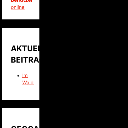
online
AKTUELLER
BEITRAG
Im
Wald