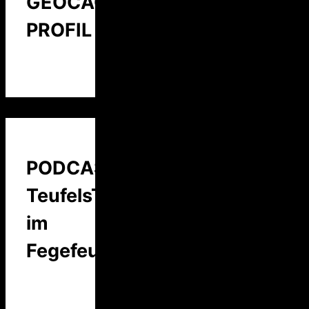
GEOCACHING
PROFIL
PODCAST:
TeufelsTalk
im
Fegefeuer