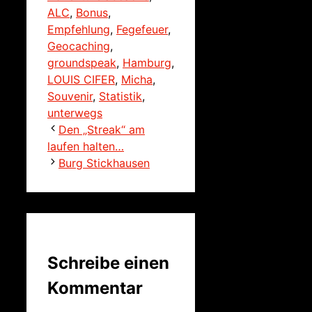
ALC
,
Bonus
,
Empfehlung
,
Fegefeuer
,
Geocaching
,
groundspeak
,
Hamburg
,
LOUIS CIFER
,
Micha
,
Souvenir
,
Statistik
,
unterwegs
Den „Streak“ am
laufen halten…
Burg Stickhausen
Schreibe einen
Kommentar