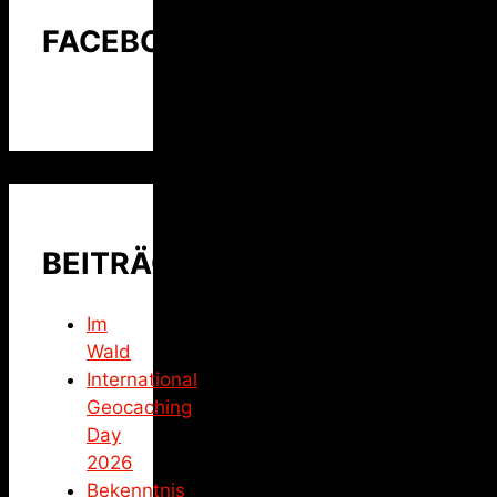
FACEBOOK
BEITRÄGE
Im
Wald
International
Geocaching
Day
2026
Bekenntnis