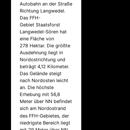
Autobahn an der Straße
Richtung Langwedel.
Das FFH-
Gebiet Staatsforst
Langwedel-Sören hat
eine Fläche von
278 Hektar. Die größte
Ausdehnung liegt in
Nordostrichtung und
beträgt 4,12 Kilometer.
Das Gelände steigt
nach Nordosten leicht
an. Die höchste
Erhebung mit 56,8
Meter über NN befindet
sich am Nordostrand
des FFH-Gebietes,
der
niedrigste Bereich liegt
mit 29 Meter über NN