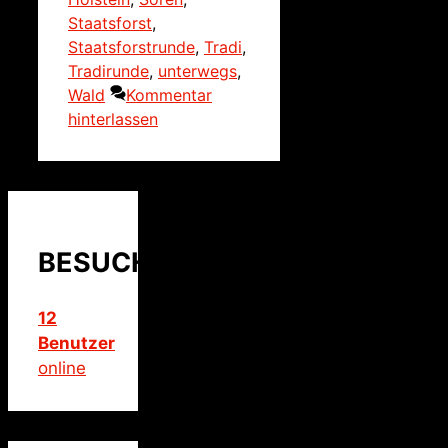
Staatsforst
,
Staatsforstrunde
,
Tradi
,
Tradirunde
,
unterwegs
,
Wald
Kommentar
hinterlassen
BESUCHER
12
Benutzer
online