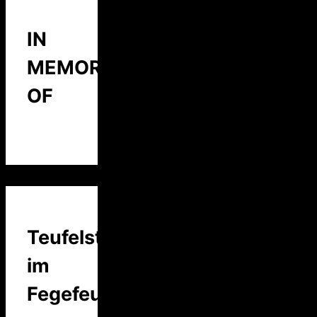
IN
MEMORY
OF
Teufelstalk
im
Fegefeuer