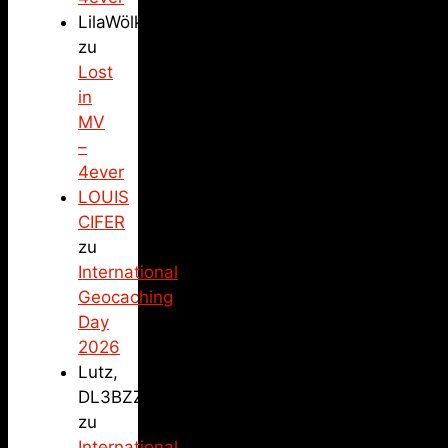
LilaWölkchen
zu
Lost
in
MV
–
4ever
LOUIS
CIFER
zu
International
Geocaching
Day
2026
Lutz,
DL3BZZ
zu
International