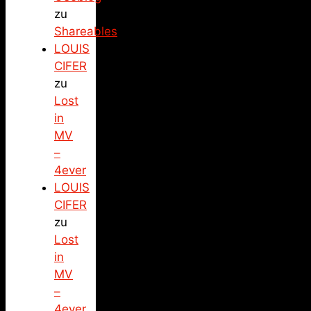
zu
Shareables
LOUIS
CIFER
zu
Lost
in
MV
–
4ever
LOUIS
CIFER
zu
Lost
in
MV
–
4ever