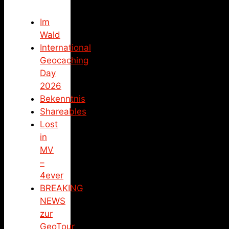
Im
Wald
International
Geocaching
Day
2026
Bekenntnis
Shareables
Lost
in
MV
–
4ever
BREAKING
NEWS
zur
GeoTour