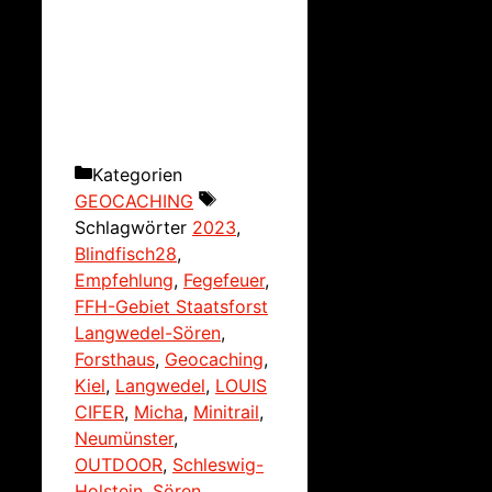
Kategorien
GEOCACHING
Schlagwörter
2023
,
Blindfisch28
,
Empfehlung
,
Fegefeuer
,
FFH-Gebiet Staatsforst
Langwedel-Sören
,
Forsthaus
,
Geocaching
,
Kiel
,
Langwedel
,
LOUIS
CIFER
,
Micha
,
Minitrail
,
Neumünster
,
OUTDOOR
,
Schleswig-
Holstein
,
Sören
,