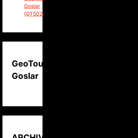
Goslar
(GT502)
GeoTour
Goslar
ARCHIV