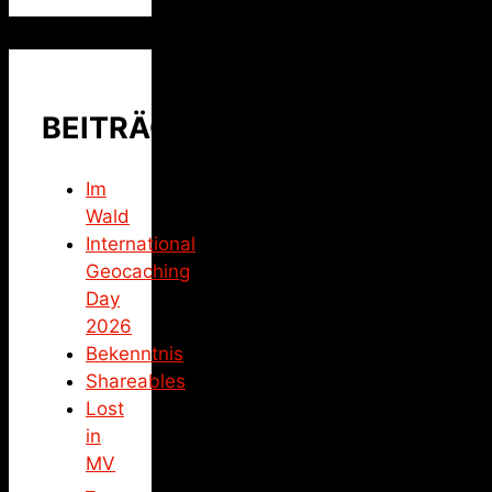
BEITRÄGE
Im
Wald
International
Geocaching
Day
2026
Bekenntnis
Shareables
Lost
in
MV
–