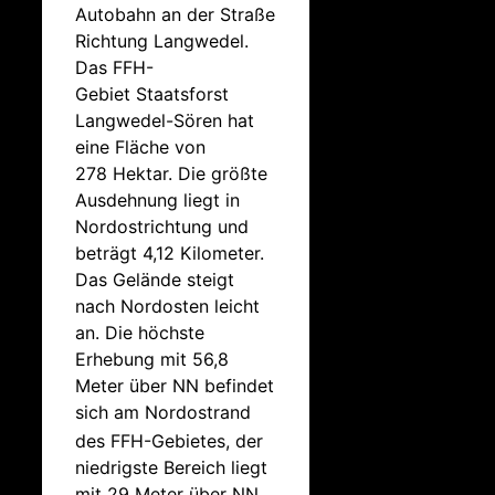
Autobahn an der Straße
Richtung Langwedel.
Das FFH-
Gebiet Staatsforst
Langwedel-Sören hat
eine Fläche von
278 Hektar. Die größte
Ausdehnung liegt in
Nordostrichtung und
beträgt 4,12 Kilometer.
Das Gelände steigt
nach Nordosten leicht
an. Die höchste
Erhebung mit 56,8
Meter über NN befindet
sich am Nordostrand
des FFH-Gebietes,
der
niedrigste Bereich liegt
mit 29 Meter über NN