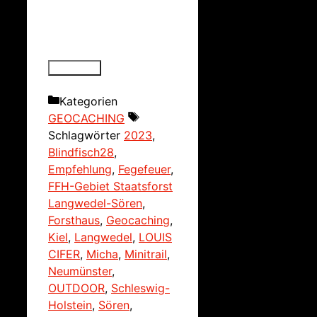
Kategorien
GEOCACHING
Schlagwörter
2023
,
Blindfisch28
,
Empfehlung
,
Fegefeuer
,
FFH-Gebiet Staatsforst
Langwedel-Sören
,
Forsthaus
,
Geocaching
,
Kiel
,
Langwedel
,
LOUIS
CIFER
,
Micha
,
Minitrail
,
Neumünster
,
OUTDOOR
,
Schleswig-
Holstein
,
Sören
,