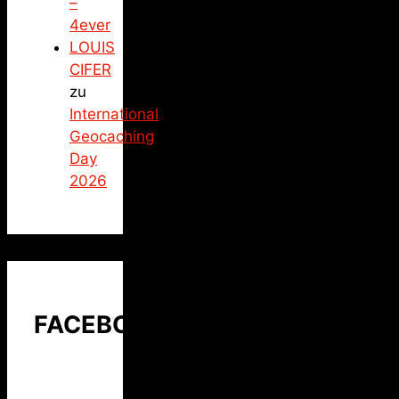
–
4ever
LOUIS
CIFER
zu
International
Geocaching
Day
2026
FACEBOOK