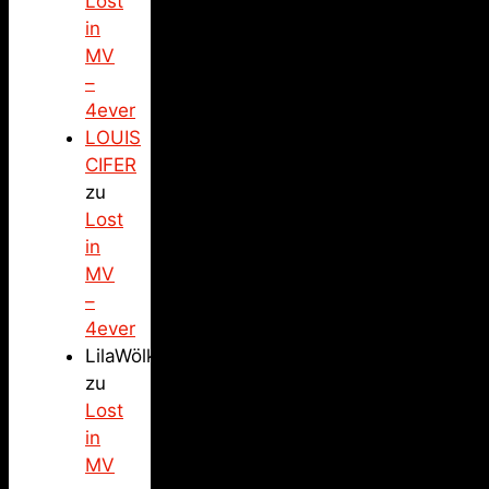
Lost
in
MV
–
4ever
LOUIS
CIFER
zu
Lost
in
MV
–
4ever
LilaWölkchen
zu
Lost
in
MV