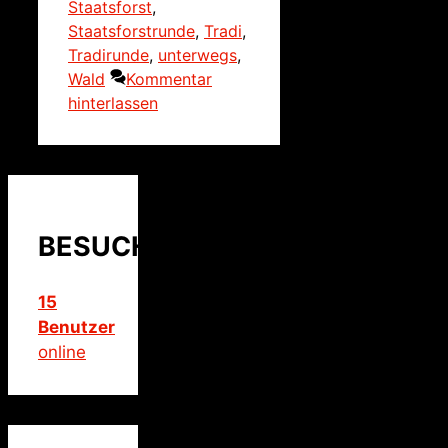
Staatsforst
,
Staatsforstrunde
,
Tradi
,
Tradirunde
,
unterwegs
,
Wald
Kommentar
hinterlassen
BESUCHER
15
Benutzer
online