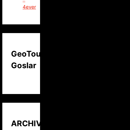
4ever
GeoTour
Goslar
ARCHIV