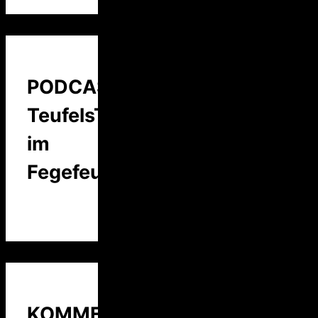
PODCAST:
TeufelsTalk
im
Fegefeuer
KOMMENTARE