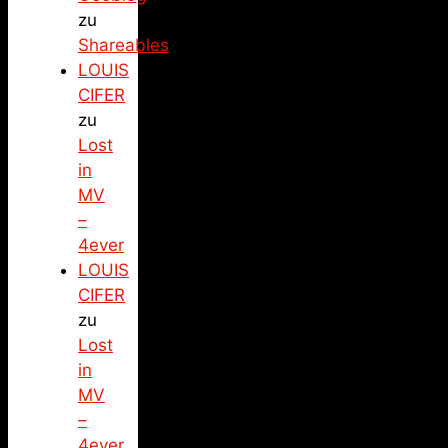
zu
Shareables
LOUIS
CIFER
zu
Lost
in
MV
–
4ever
LOUIS
CIFER
zu
Lost
in
MV
–
4ever