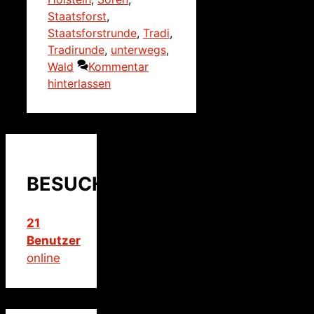
Staatsforst
,
Staatsforstrunde
,
Tradi
,
Tradirunde
,
unterwegs
,
Wald
Kommentar
hinterlassen
BESUCHER
21
Benutzer
online