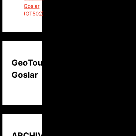
Goslar
(GT502)
GeoTour
Goslar
ARCHIV