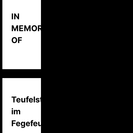
IN
MEMORY
OF
Teufelstalk
im
Fegefeuer