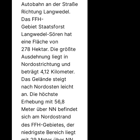
Autobahn an der Straße
Richtung Langwedel.
Das FFH-
Gebiet Staatsforst
Langwedel-Sören hat
eine Fläche von
278 Hektar. Die größte
Ausdehnung liegt in
Nordostrichtung und
beträgt 4,12 Kilometer.
Das Gelände steigt
nach Nordosten leicht
an. Die höchste
Erhebung mit 56,8
Meter über NN befindet
sich am Nordostrand
des FFH-Gebietes,
der
niedrigste Bereich liegt
mit 29 Meter über NN