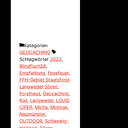
Kategorien
GEOCACHING
Schlagwörter
2023
,
Blindfisch28
,
Empfehlung
,
Fegefeuer
,
FFH-Gebiet Staatsforst
Langwedel-Sören
,
Forsthaus
,
Geocaching
,
Kiel
,
Langwedel
,
LOUIS
CIFER
,
Micha
,
Minitrail
,
Neumünster
,
OUTDOOR
,
Schleswig-
Holstein
,
Sören
,