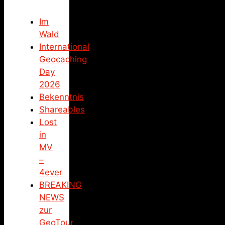
Im
Wald
International
Geocaching
Day
2026
Bekenntnis
Shareables
Lost
in
MV
–
4ever
BREAKING
NEWS
zur
GeoTour