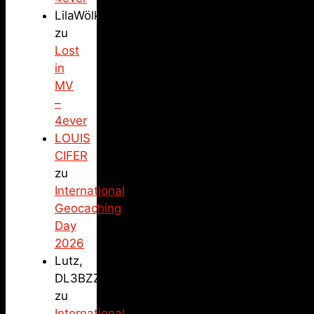
LilaWölkchen
zu
Lost
in
MV
–
4ever
LOUIS
CIFER
zu
International
Geocaching
Day
2026
Lutz,
DL3BZZ
zu
International