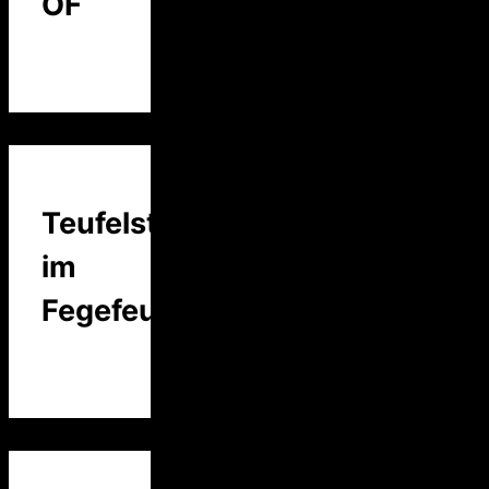
OF
Teufelstalk
im
Fegefeuer