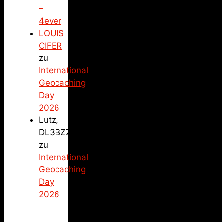
–
4ever
LOUIS
CIFER
zu
International
Geocaching
Day
2026
Lutz,
DL3BZZ
zu
International
Geocaching
Day
2026