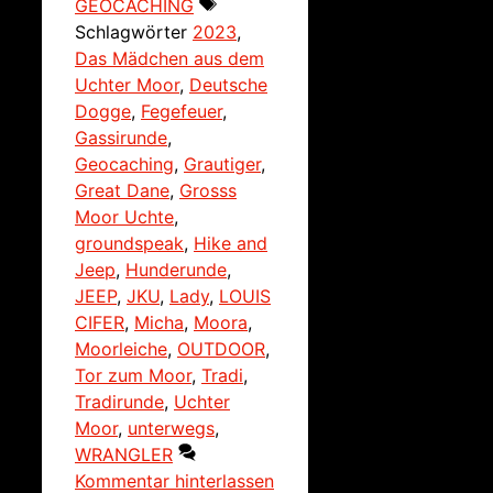
GEOCACHING
Schlagwörter
2023
,
Das Mädchen aus dem
Uchter Moor
,
Deutsche
Dogge
,
Fegefeuer
,
Gassirunde
,
Geocaching
,
Grautiger
,
Great Dane
,
Grosss
Moor Uchte
,
groundspeak
,
Hike and
Jeep
,
Hunderunde
,
JEEP
,
JKU
,
Lady
,
LOUIS
CIFER
,
Micha
,
Moora
,
Moorleiche
,
OUTDOOR
,
Tor zum Moor
,
Tradi
,
Tradirunde
,
Uchter
Moor
,
unterwegs
,
WRANGLER
Kommentar hinterlassen