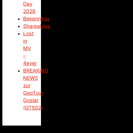
Day
2026
Bekenntnis
Shareables
Lost
in
MV
–
4ever
BREAKING
NEWS
zur
GeoTour
Goslar
(GT502)