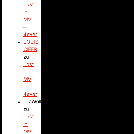
Lost
in
MV
–
4ever
LOUIS
CIFER
zu
Lost
in
MV
–
4ever
LilaWölkchen
zu
Lost
in
MV