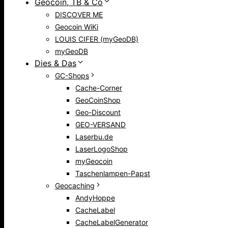
Geocoin, TB & Co
DISCOVER ME
Geocoin WiKi
LOUIS CIFER (myGeoDB)
myGeoDB
Dies & Das
GC-Shops
Cache-Corner
GeoCoinShop
Geo-Discount
GEO-VERSAND
Laserbu.de
LaserLogoShop
myGeocoin
Taschenlampen-Papst
Geocaching
AndyHoppe
CacheLabel
CacheLabelGenerator