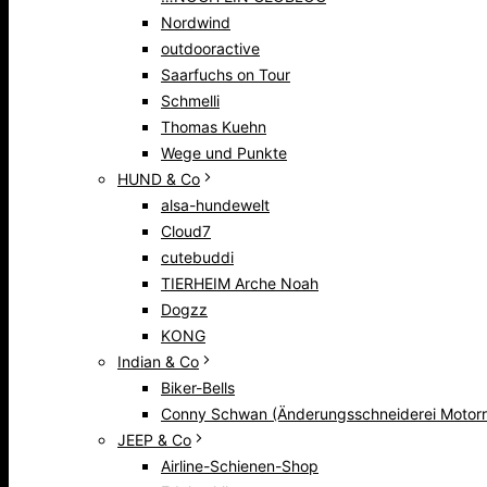
Nordwind
outdooractive
Saarfuchs on Tour
Schmelli
Thomas Kuehn
Wege und Punkte
HUND & Co
alsa-hundewelt
Cloud7
cutebuddi
TIERHEIM Arche Noah
Dogzz
KONG
Indian & Co
Biker-Bells
Conny Schwan (Änderungsschneiderei Motorr
JEEP & Co
Airline-Schienen-Shop