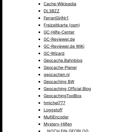
Cache-Wikipedia
DL3BZZ
FerrariGirlNr1
Freizeitkarte (osm)
GC-Hilfe-Center
GC-Reviewer.de
GC-Reviewer.de WiKi
GC-Wizard
Geocache.Bahnblog
Geocache-Planer
geocachen.nl
Geocaching BW
Geocaching Official Blog
GeocachingToolBox
hmichel777
Loggstoff
MultiEncoder
Mystery-Hilfen
…NOCH EIN GEOBLOG