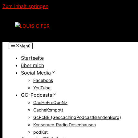
Zum Inhalt springen
Menü
Startseite
über mich
Social Media
Facebook
YouTube
GC-Podcasts
CacHeFreQueNz
CacheKompott
GcPcBB (GeocachingPodcastBrandenBurg)
Konserven-Radio Dosenhausen
podKst