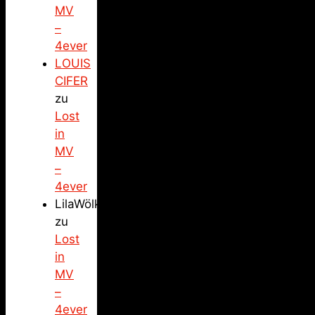
MV
–
4ever
LOUIS
CIFER
zu
Lost
in
MV
–
4ever
LilaWölkchen
zu
Lost
in
MV
–
4ever