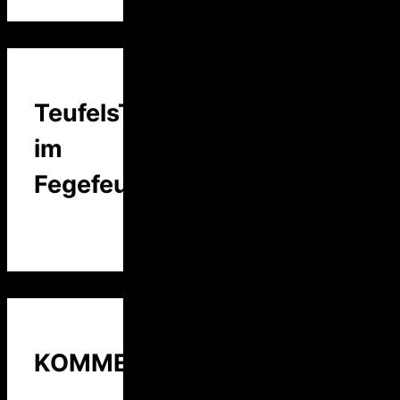
TeufelsTalk
im
Fegefeuer
KOMMENTARE