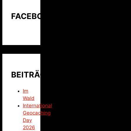
FACEBOOK
BEITRÄGE
Im
Wald
International
Geocaching
Day
2026