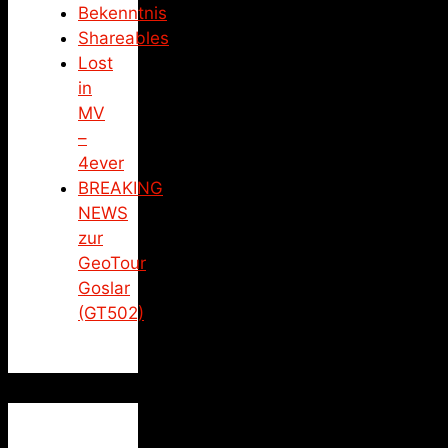
Bekenntnis
Shareables
Lost
in
MV
–
4ever
BREAKING
NEWS
zur
GeoTour
Goslar
(GT502)