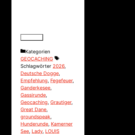
Kategorien
GEOCACHING
Schlagwörter
2026
,
Deutsche Dogge
,
Empfehlung
,
Fegefeuer
,
Ganderkesee
,
Gassirunde
,
Geocaching
,
Grautiger
,
Great Dane
,
groundspeak
,
Hunderunde
,
Kamerner
See
,
Lady
,
LOUIS