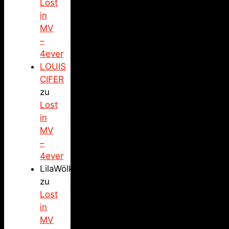
Lost
in
MV
–
4ever
LOUIS
CIFER
zu
Lost
in
MV
–
4ever
LilaWölkchen
zu
Lost
in
MV