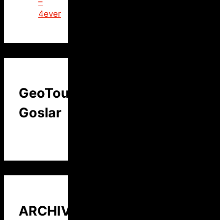
–
4ever
GeoTour
Goslar
ARCHIV