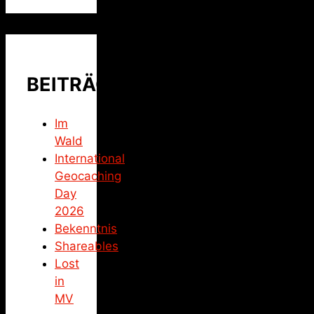
BEITRÄGE
Im
Wald
International
Geocaching
Day
2026
Bekenntnis
Shareables
Lost
in
MV