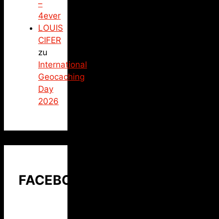
–
4ever
LOUIS
CIFER
zu
International
Geocaching
Day
2026
FACEBOOK