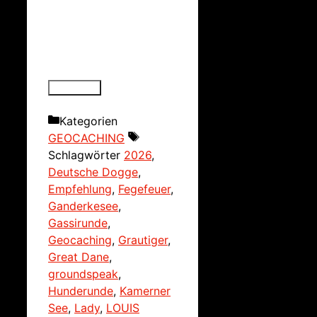
Kategorien
GEOCACHING
Schlagwörter
2026
,
Deutsche Dogge
,
Empfehlung
,
Fegefeuer
,
Ganderkesee
,
Gassirunde
,
Geocaching
,
Grautiger
,
Great Dane
,
groundspeak
,
Hunderunde
,
Kamerner
See
,
Lady
,
LOUIS