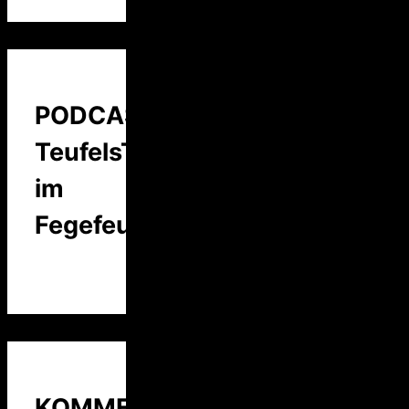
PODCAST:
TeufelsTalk
im
Fegefeuer
KOMMENTARE