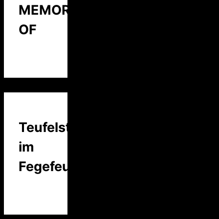
MEMORY
OF
Teufelstalk
im
Fegefeuer