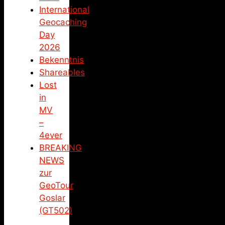
International
Geocaching
Day
2026
Bekenntnis
Shareables
Lost
in
MV
–
4ever
BREAKING
NEWS
zur
GeoTour
Goslar
(GT502)