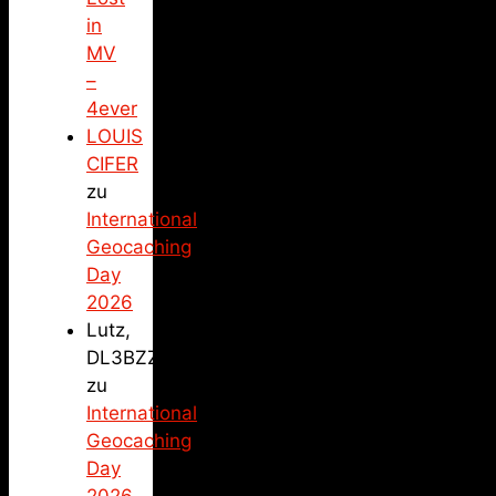
in
MV
–
4ever
LOUIS
CIFER
zu
International
Geocaching
Day
2026
Lutz,
DL3BZZ
zu
International
Geocaching
Day
2026