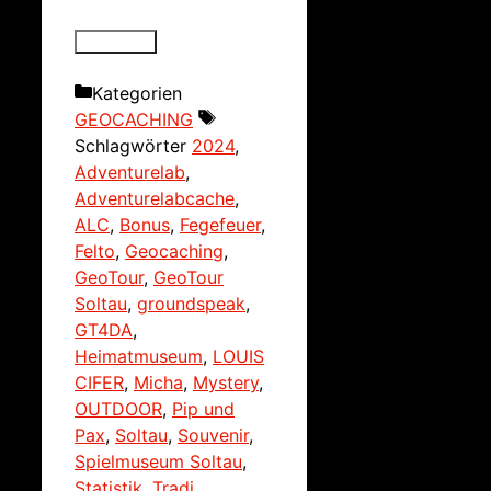
Kategorien
GEOCACHING
Schlagwörter
2024
,
Adventurelab
,
Adventurelabcache
,
ALC
,
Bonus
,
Fegefeuer
,
Felto
,
Geocaching
,
GeoTour
,
GeoTour
Soltau
,
groundspeak
,
GT4DA
,
Heimatmuseum
,
LOUIS
CIFER
,
Micha
,
Mystery
,
OUTDOOR
,
Pip und
Pax
,
Soltau
,
Souvenir
,
Spielmuseum Soltau
,
Statistik
,
Tradi
,