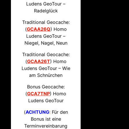
Ludens GeoTour –
Radelglück
Traditional Geocache:
(
GCAA26Q
) Homo
Ludens GeoTour –
Niegel, Nagel, Neun
Traditional Geocache:
(
GCAA26T
) Homo
Ludens GeoTour – Wie
am Schnürchen
Bonus Geocache:
(
GCA7TNP
) Homo
Ludens GeoTour
(
ACHTUNG
: Für den
Bonus ist eine
Terminvereinbarung