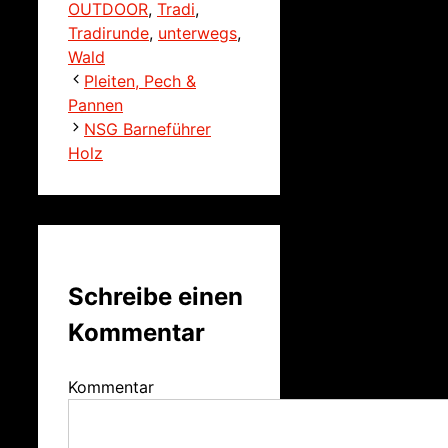
OUTDOOR
,
Tradi
,
Tradirunde
,
unterwegs
,
Wald
Pleiten, Pech &
Pannen
NSG Barneführer
Holz
Schreibe einen
Kommentar
Kommentar