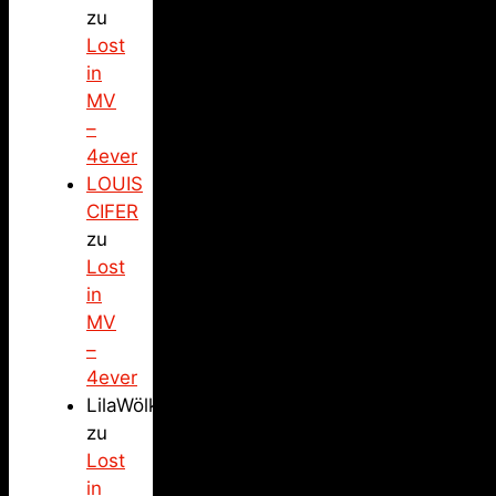
zu
Lost
in
MV
–
4ever
LOUIS
CIFER
zu
Lost
in
MV
–
4ever
LilaWölkchen
zu
Lost
in