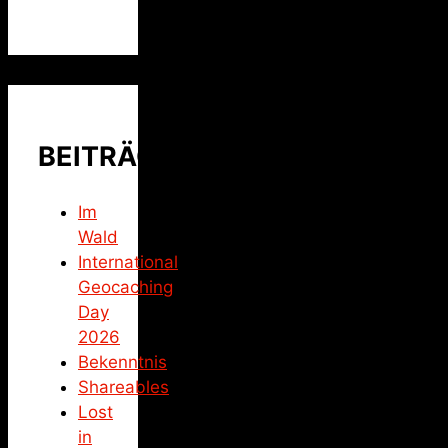
BEITRÄGE
Im
Wald
International
Geocaching
Day
2026
Bekenntnis
Shareables
Lost
in