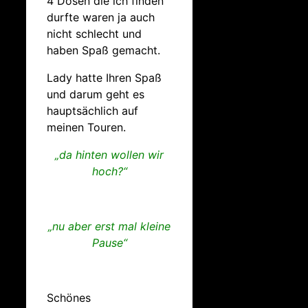
4 Dosen die ich finden
durfte waren ja auch
nicht schlecht und
haben Spaß gemacht.
Lady hatte Ihren Spaß
und darum geht es
hauptsächlich auf
meinen Touren.
„da hinten wollen wir
hoch?“
„nu aber erst mal kleine
Pause“
Schönes