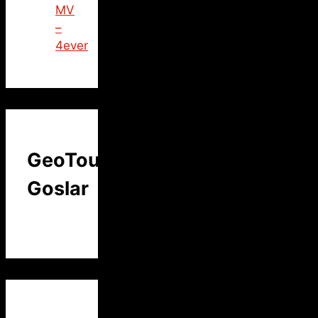
MV
–
4ever
GeoTour
Goslar