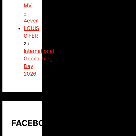
MV
–
4ever
LOUIS
CIFER
zu
International
Geocaching
Day
2026
FACEBOOK