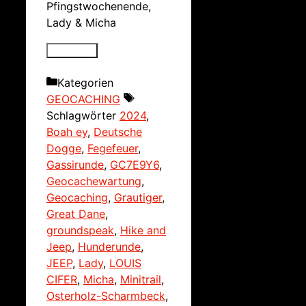
Pfingstwochenende,
Lady & Micha
Kategorien
GEOCACHING
Schlagwörter
2024
,
Boah ey
,
Deutsche
Dogge
,
Fegefeuer
,
Gassirunde
,
GC7E9Y6
,
Geocachewartung
,
Geocaching
,
Grautiger
,
Great Dane
,
groundspeak
,
Hike and
Jeep
,
Hunderunde
,
JEEP
,
Lady
,
LOUIS
CIFER
,
Micha
,
Minitrail
,
Osterholz-Scharmbeck
,