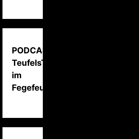
PODCAST:
TeufelsTalk
im
Fegefeuer